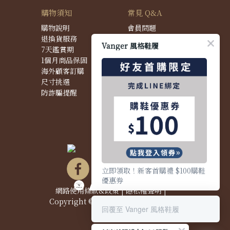
購物須知
常見 Q&A
購物說明
會員問題
退換貨服務
購物問題
Vanger 風格鞋履
7天鑑賞期
配送問題
1個月商品保固
退換貨問題
海外顧客訂購
商品問題
尺寸挑選
防詐騙提醒
立即領取！新客首購禮 $100購鞋
優惠券
網路使用條款&政策
|
隱私權聲明
|
Copyright © 2021 Vanger 風格鞋履
回覆至 Vanger 風格鞋履