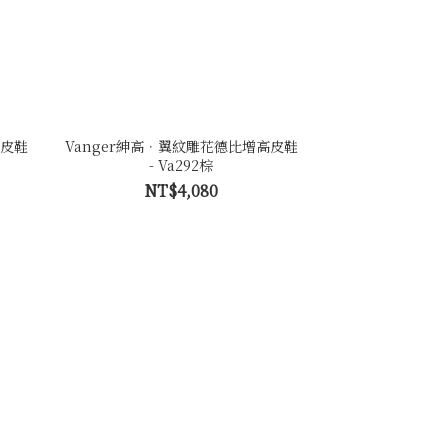
高皮鞋
Vanger紳高．翼紋雕花德比增高皮鞋
- Va292棕
NT$4,080