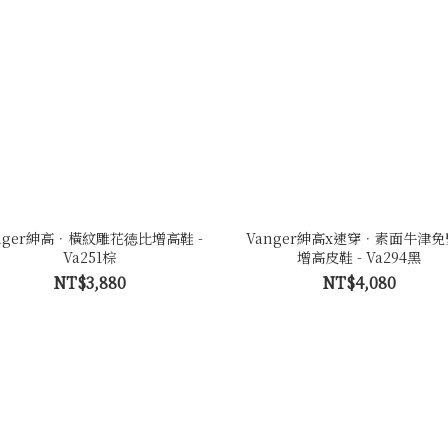
nger紳高．橫紋雕花徳比增高鞋 -
Vanger紳高x速穿．素面牛津
Va251棕
增高皮鞋 - Va294黑
NT$3,880
NT$4,080