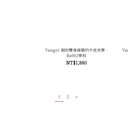
Vanger 銅扣雙車線簡約牛皮皮帶 -
V
Ba002栗棕
NT$1,880
1
2
»