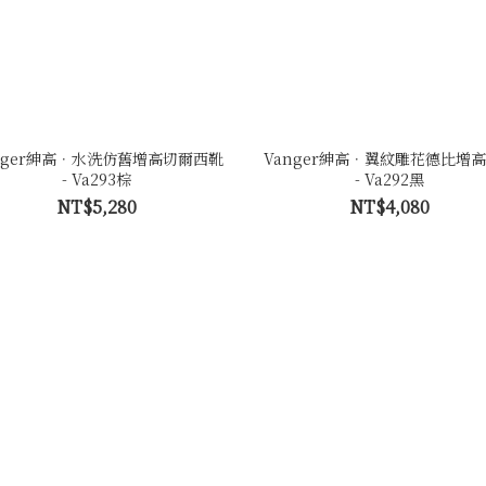
nger紳高．水洗仿舊增高切爾西靴
Vanger紳高．翼紋雕花德比增
- Va293棕
- Va292黑
NT$5,280
NT$4,080