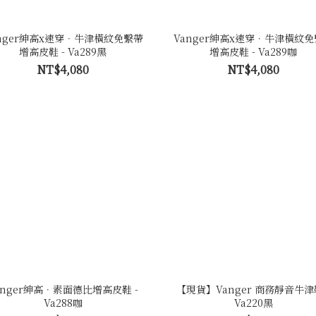
nger紳高x速穿．牛津橫紋免繫帶
Vanger紳高x速穿．牛津橫紋
增高皮鞋 - Va289黑
增高皮鞋 - Va289咖
NT$4,080
NT$4,080
anger紳高．素面德比增高皮鞋 -
【現貨】Vanger 商務靜音牛津鞋
Va288咖
Va220黑