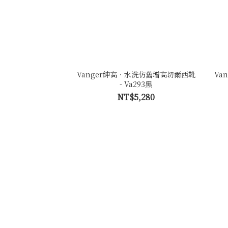
Vanger紳高．水洗仿舊增高切爾西靴
Va
- Va293黑
NT$5,280