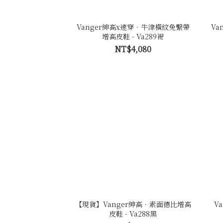
Vanger紳高x速穿．牛津橫紋免繫帶
Va
增高皮鞋 - Va289褐
NT$4,080
【現貨】Vanger紳高．素面德比增高
V
皮鞋 - Va288黑