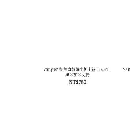
Vanger 雙色直紋繡字紳士襪三入組｜
Va
黑×灰×丈青
NT$780