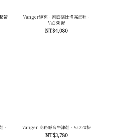
免繫帶
Vanger紳高．素面德比增高皮鞋 -
Va288褐
NT$4,080
 -
Vanger 商務靜音牛津鞋 - Va220棕
NT$3,780