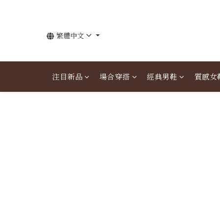
繁體中文
注目新品
場合穿搭
經典男鞋
質感女