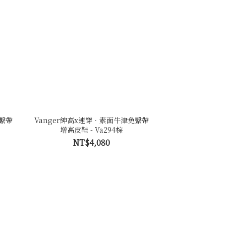
免繫帶
Vanger紳高x速穿．素面牛津免繫帶
增高皮鞋 - Va294棕
NT$4,080