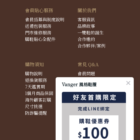
會員貼心服務
關於我們
會員招募與制度說明
客服資訊
送禮包裝服務
品牌故事
門市維修服務
一雙鞋的誕生
購鞋貼心全配件
合作邀約
合作夥伴/案例
購物須知
常見 Q&A
購物說明
會員問題
退換貨服務
購物問題
Vanger 風格鞋履
7天鑑賞期
配送問題
1個月商品保固
退換貨問題
海外顧客訂購
商品問題
尺寸挑選
防詐騙提醒