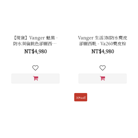
【現貨】Vanger 魅黑．
Vanger 生活3M防水麂皮
防水英倫跳色卻爾西靴-
卻爾西靴 - Va260麂皮棕
Va260防水黑(黑帶)
NT$4,980
NT$4,980
30%off