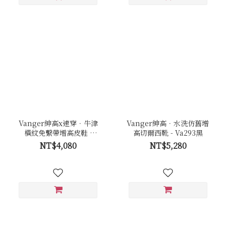
Vanger紳高x速穿．牛津
Vanger紳高．水洗仿舊增
橫紋免繫帶增高皮鞋 -
高切爾西靴 - Va293黑
Va289褐
NT$4,080
NT$5,280