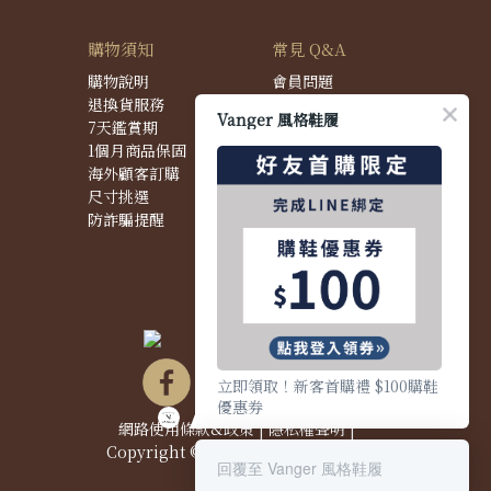
購物須知
常見 Q&A
購物說明
會員問題
退換貨服務
購物問題
Vanger 風格鞋履
7天鑑賞期
配送問題
1個月商品保固
退換貨問題
海外顧客訂購
商品問題
尺寸挑選
防詐騙提醒
立即領取！新客首購禮 $100購鞋
優惠券
網路使用條款&政策
|
隱私權聲明
|
Copyright © 2021 Vanger 風格鞋履
回覆至 Vanger 風格鞋履