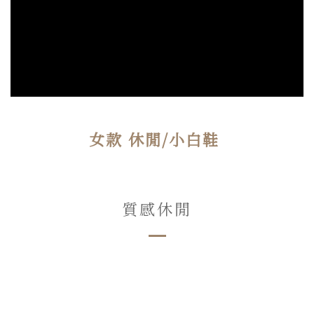
女款 休閒/小白鞋
質感休閒