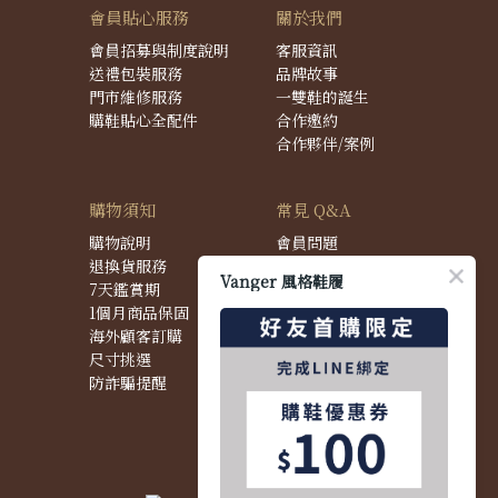
會員貼心服務
關於我們
會員招募與制度說明
客服資訊
送禮包裝服務
品牌故事
門市維修服務
一雙鞋的誕生
購鞋貼心全配件
合作邀約
合作夥伴/案例
購物須知
常見 Q&A
購物說明
會員問題
退換貨服務
購物問題
Vanger 風格鞋履
7天鑑賞期
配送問題
1個月商品保固
退換貨問題
海外顧客訂購
商品問題
尺寸挑選
防詐騙提醒