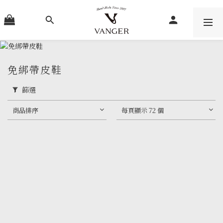
免綁帶皮鞋
篩選
商品排序
每頁顯示 72 個