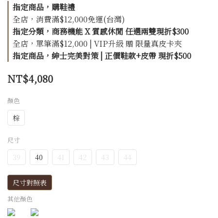
指定商品，購鞋禮
全店，消費滿$12,000免運(台灣)
指定分類，商務機能 X 質感休閒 任選兩雙現折$300
全店，單筆滿$12,000 | VIP升級 贈 限量真皮卡夾
指定商品，紳士完美對策 | 正價鞋款+皮帶 現折$500
NT$4,080
顏色
棕
尺寸
39
40
41
42
43
44
尺寸對照表
其他顏色