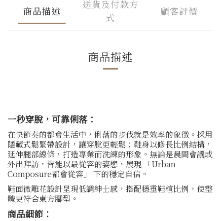
送貨及付款方
商品描述
顧客評價
式
商品描述
一秒穿脫，可靠俐落：
在快節奏的都會生活中，俐落的步伐就是效率的象徵。採用
隱藏式鬆緊帶設計，讓穿脫更輕鬆；鞋身以修長比例結構，
延伸腿部線條，打造專業而洗練的形象。無論是晨間會議或
外出拜訪，皆能以最從容的姿態，展現 「Urban
Composure都會從容」 下的穩定自信。
鞋面微雕花設計呈現低調紳士感，搭配穩重鞋楦比例，使整
體更符合東方腳型。
商品細節：