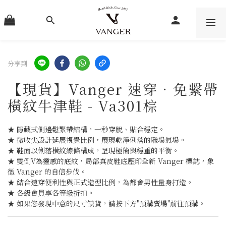
分享到
【現貨】Vanger 速穿．免繫帶
橫紋牛津鞋 - Va301棕
★ 隱藏式側邊鬆緊帶結構，一秒穿脫、貼合穩定。
★ 微收尖設計延展視覺比例，展現乾淨俐落的職場氣場。
★ 鞋面以俐落橫紋線條構成，呈現極簡與穩重的平衡。
★ 雙倒V為靈感的底紋，局部真皮鞋底壓印全新 Vanger 標誌，象
徵 Vanger 的自信步伐。
★ 結合速穿便利性與正式造型比例，為都會男性量身打造。
★ 各級會員享各等級折扣。
★ 如果您發現中意的尺寸缺貨，請按下方"預購賣場"前往預購。