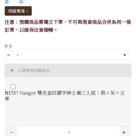
預購賣場 >
注意：預購商品需獨立下單，不可與現貨商品合併為同一張
訂單，以確保出貨順暢。
數量
以優惠價加購商品
NEW! Vanger 雙色直紋繡字紳士襪三入組｜黑×灰×丈
青