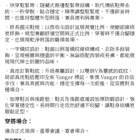
．快穿鬆緊帶：隱藏式側邊鬆緊帶結構，取代傳統鞋帶系
統，一秒穿脫、貼合穩定。精準調整鬆緊度，不僅節省時
間，也維持整體外型俐落，兼具便利與專業。
．修長圓尖鞋楦：以微收尖設計延展視覺比例，使腿部線條
更修飾。楦型兼顧舒適空間與正式比例，穿著時不僅合腳穩
定，也展現乾淨俐落的職場氣場。
．一字橫紋設計：鞋面以俐落橫紋線條構成，去除多餘裝
飾，呈現極簡與穩重的平衡。無論搭配西裝或長褲，都能展
現現代紳士的簡約品味。
．真皮訂製鞋底：升級專屬設計，以雙倒V為靈感的底紋，
局部真皮鞋底壓印全新 Vanger 標誌，象徵 Vanger 的自信
步伐，兼具美感與功能，穩定支撐每一次前進，從容應對各
種場合。
．加厚鞋舌與後跟墊：鞋舌及後跟處增設加厚防磨設計，強
化穿著穩定性。長時間行走依然舒適不咬腳，讓鞋身結構更
服貼足型。
穿搭場合：
適合正式商務、重要會議、宴會場合。