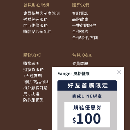
會員貼心服務
關於我們
會員招募與制度說明
客服資訊
送禮包裝服務
品牌故事
門市維修服務
一雙鞋的誕生
購鞋貼心全配件
合作邀約
合作夥伴/案例
購物須知
常見 Q&A
購物說明
會員問題
退換貨服務
購物問題
Vanger 風格鞋履
7天鑑賞期
配送問題
1個月商品保固
退換貨問題
海外顧客訂購
商品問題
尺寸挑選
防詐騙提醒