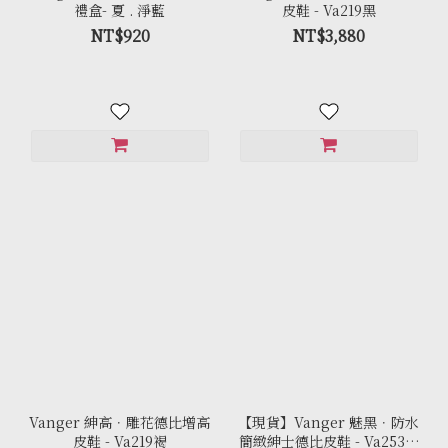
禮盒- 夏 . 淨藍
皮鞋 - Va219黑
NT$920
NT$3,880
Vanger 紳高．雕花德比增高
【現貨】Vanger 魅黑．防水
皮鞋 - Va219褐
簡緻紳士德比皮鞋 - Va253防