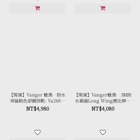
【現貨】Vanger 魅黑．防水
【現貨】Vanger魅黑．3M防
英倫跳色卻爾西靴- Va260防
水鋸齒Long Wing德比紳士
水黑(黑帶)
皮鞋 - Va261防水黑
NT$4,980
NT$4,080