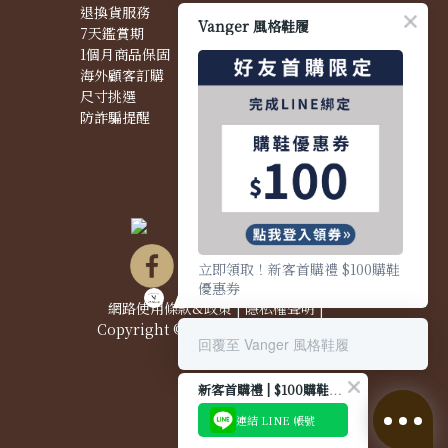
退換貨服務
購物問題
Vanger 風格鞋履
7天鑑賞期
配送問題
1個月商品保固
退換貨問題
海外顧客訂購
商品問題
尺寸挑選
防詐騙提醒
立即領取！新客首購禮 $100購鞋
優惠券
網路使用條款&政策
|
隱私權聲明
|
Copyright © 2021 Vanger 風格鞋履
回覆至 Vanger 風格鞋履
新客首購禮 | $100購鞋優惠券
連結 LINE 帳號