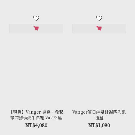
【現貨】Vanger 速穿．免繫
Vanger質日紳雙針襪四入組
帶商務橫紋牛津鞋-Va273黑
禮盒
NT$4,080
NT$1,080