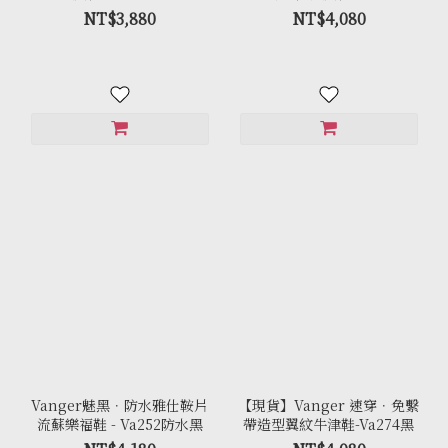
水黑
NT$3,880
NT$4,080
Vanger魅黑．防水雅仕鞍片
【現貨】Vanger 速穿．免繫
流蘇樂福鞋 - Va252防水黑
帶造型翼紋牛津鞋-Va274黑