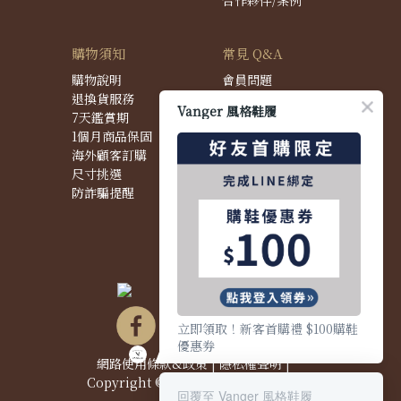
合作夥伴/案例
購物須知
常見 Q&A
購物說明
會員問題
退換貨服務
購物問題
Vanger 風格鞋履
7天鑑賞期
配送問題
1個月商品保固
退換貨問題
海外顧客訂購
商品問題
尺寸挑選
防詐騙提醒
立即領取！新客首購禮 $100購鞋
優惠券
網路使用條款&政策
|
隱私權聲明
|
Copyright © 2021 Vanger 風格鞋履
回覆至 Vanger 風格鞋履