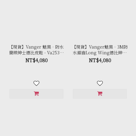
【現貨】Vanger 魅黑．防水
【現貨】Vanger魅黑．3M防
簡緻紳士德比皮鞋 - Va253防
水鋸齒Long Wing德比紳士
水黑
皮鞋 - Va261防水黑
NT$4,080
NT$4,080