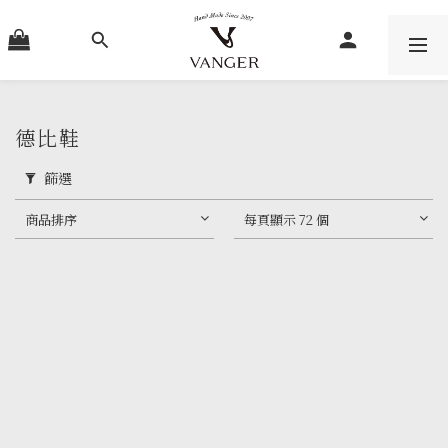
德比鞋
篩選
商品排序
每頁顯示 72 個