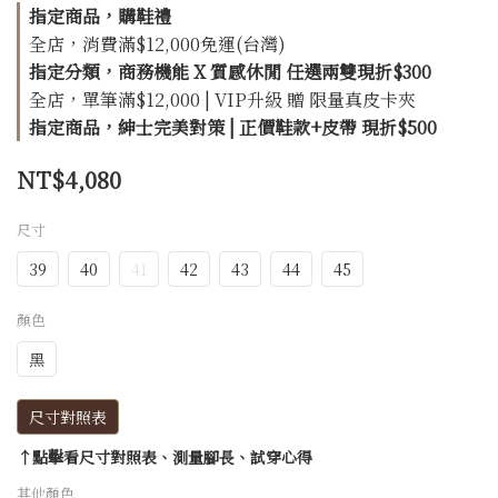
指定商品，購鞋禮
全店，消費滿$12,000免運(台灣)
指定分類，商務機能 X 質感休閒 任選兩雙現折$300
全店，單筆滿$12,000 | VIP升級 贈 限量真皮卡夾
指定商品，紳士完美對策 | 正價鞋款+皮帶 現折$500
NT$4,080
尺寸
39
40
41
42
43
44
45
顏色
黑
尺寸對照表
↑點擊看尺寸對照表、測量腳長、試穿心得
其他顏色