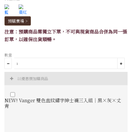
預購賣場 >
注意：預購商品需獨立下單，不可與現貨商品合併為同一張
訂單，以確保出貨順暢。
數量
以優惠價加購商品
NEW! Vanger 雙色直紋繡字紳士襪三入組｜黑×灰×丈
青