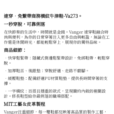
速穿．免繫帶商務橫紋牛津鞋-Va273。
一秒穿脫，可靠俐落
在快節奏的生活中，時間就是金錢。Vanger 速穿鞋融合時
尚與便利，為你的日常穿著注入更多自由與輕盈，無論在工
作還是休閒時光，都能輕鬆穿上，展現你的獨特品味。
商品細節：
．快穿鬆緊帶：隱藏式側邊鬆緊帶設計，免綁鞋帶，輕鬆穿
脫。
．加厚鞋舌、後跟墊：穿脫舒適、走路不磨腳。
．緩壓鞋墊：配備舒適PU材質鞋墊，提供長時間穿著的支
撐。
．一字橫紋：百搭且穩重的款式，呈現簡約內斂的極簡設
計。修長鞋型給你最俐落的職場搭配。
MIT工藝＆皮革製程
Vanger注重細節，每一雙鞋都反映著高品質的製作工藝，