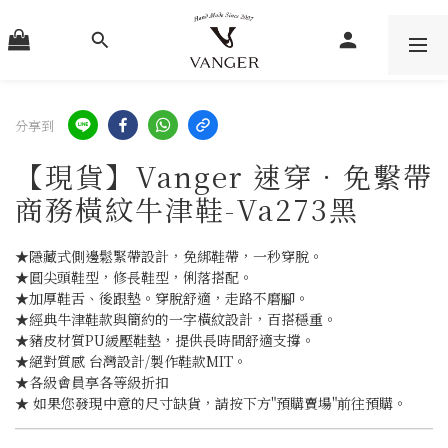
分享到
【現貨】Vanger 速穿．免繫帶
商務橫紋牛津鞋-Va273黑
★隱藏式側邊鬆緊帶設計，免綁鞋帶，一秒穿脫。
★圓尖頭鞋型，修長鞋型，俐落搭配。
★加厚鞋舌、後跟墊。穿脫舒適，走路不磨腳。
★經典牛津鞋款與簡約的一字橫紋設計，百搭穩重。
★豬皮材質PU緩壓鞋墊，提供長時間舒適支撐。
★絕對質感 台灣設計/製作鞋款MIT。
★各級會員享各等級折扣
★ 如果您發現中意的尺寸缺貨，請按下方"預購賣場"前往預購。