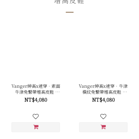
增高皮鞋
Vanger紳高x速穿．素面
Vanger紳高x速穿．牛津
牛津免繫帶增高皮鞋 -
橫紋免繫帶增高皮鞋 -
Va294黑
Va289咖
NT$4,080
NT$4,080