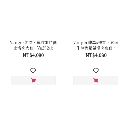
Vanger紳高．翼紋雕花德
Vanger紳高x速穿．素面
比增高皮鞋 - Va292棕
牛津免繫帶增高皮鞋 -
Va294棕
NT$4,080
NT$4,080