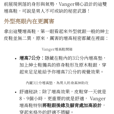
前展現俐落的身形與氣勢，Vanger精心設計的這雙
增高鞋，可說是男人不可或缺的秘密武器！
外型亮眼內在更厲害
拿出這雙增高鞋，第一眼看起來外型就跟一般的紳士
皮鞋並無二異，原來，厲害的增高秘密都藏在裡面：
Vanger增高鞋開箱
增高
7
公分：
隱藏在鞋內的3公分內增高墊，
加上紳士鞋獨具的修身鞋形及原木鞋跟，穿
起來足足能給予你增高7公分的視覺效果。
內藏3公分增高墊，為男人的身高神助攻
舒適秘訣：除了增高效果，皮鞋穿一天就是
8、9個小時，更重要的就是舒適， Vanger
增高鞋特別
將鞋跟後緣及腳背處加高設計
，
穿起來格外的舒適不擠腳。