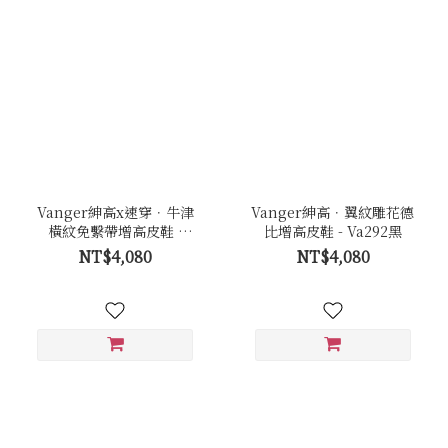
Vanger紳高x速穿．牛津
Vanger紳高．翼紋雕花德
橫紋免繫帶增高皮鞋 -
比增高皮鞋 - Va292黑
Va289黑
NT$4,080
NT$4,080