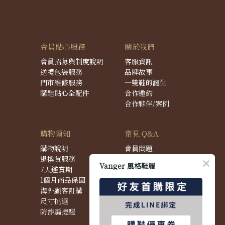
會員貼心服務
關於我們
會員招募與制度說明
客服資訊
送禮包裝服務
品牌故事
門市維修服務
一雙鞋的誕生
購鞋貼心全配件
合作邀約
合作夥伴/案例
購物須知
常見 Q&A
購物說明
會員問題
退換貨服務
購物問題
Vanger 風格鞋履
7天鑑賞期
配送問題
1個月商品保固
退換貨問題
海外顧客訂購
商品問題
尺寸挑選
防詐騙提醒