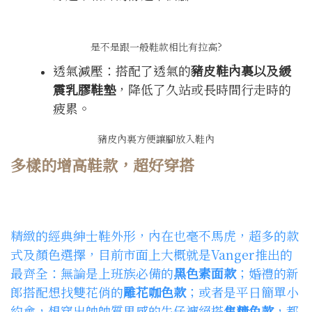
是不是跟一般鞋款相比有拉高?
透氣減壓：搭配了透氣的
豬皮鞋內裏以及緩
震乳膠鞋墊
，降低了久站或長時間行走時的
疲累。
豬皮內裏方便讓腳放入鞋內
多樣的增高鞋款，超好穿搭
精緻的經典紳士鞋外形，內在也毫不馬虎，超多的款
式及顏色選擇，目前市面上大概就是Vanger推出的
最齊全：無論是上班族必備的
黑色素面款
；婚禮的新
郎搭配想找雙花俏的
雕花咖色款
；或者是平日簡單小
約會，想穿出帥帥質男感的牛仔褲絕搭
焦糖色款
，都