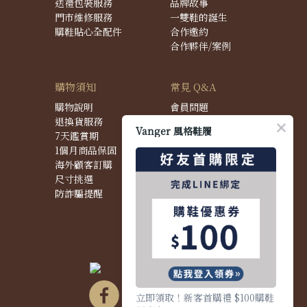
送禮包裝服務
品牌故事
門市維修服務
一雙鞋的誕生
購鞋貼心全配件
合作邀約
合作夥伴/案例
購物須知
常見 Q&A
購物說明
會員問題
退換貨服務
購物問題
Vanger 風格鞋履
7天鑑賞期
配送問題
1個月商品保固
退換貨問題
海外顧客訂購
商品問題
尺寸挑選
防詐騙提醒
立即領取！新客首購禮 $100購鞋