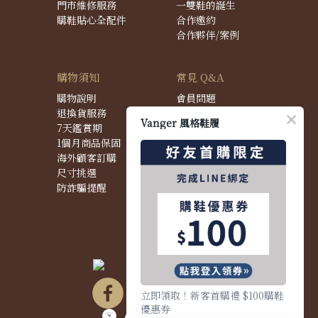
門市維修服務
一雙鞋的誕生
購鞋貼心全配件
合作邀約
合作夥伴/案例
購物須知
常見 Q&A
購物說明
會員問題
退換貨服務
購物問題
Vanger 風格鞋履
7天鑑賞期
配送問題
1個月商品保固
退換貨問題
海外顧客訂購
商品問題
尺寸挑選
防詐騙提醒
立即領取！新客首購禮 $100購鞋
優惠券