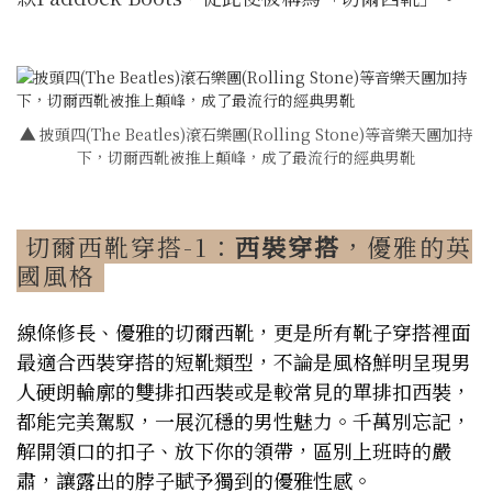
▲
披頭四(The Beatles)滾石樂團(Rolling Stone)等音樂天團加持
下，切爾西靴被推上顛峰，成了最流行的經典男靴
切爾西靴穿搭-1：
西裝穿搭
，優雅的英
國風格
線條修長、優雅的切爾西靴，更是所有靴子穿搭裡面
最適合西裝穿搭的短靴類型，不論是風格鮮明呈現男
人硬朗輪廓的雙排扣西裝或是較常見的單排扣西裝，
都能完美駕馭，一展沉穩的男性魅力。千萬別忘記，
解開領口的扣子、放下你的領帶，區別上班時的嚴
肅，讓露出的脖子賦予獨到的優雅性感。