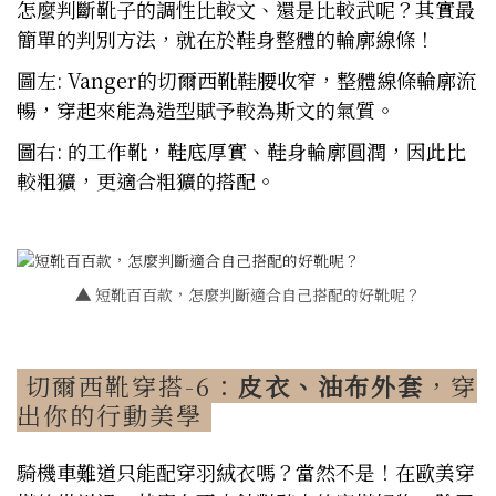
怎麼判斷靴子的調性比較文、還是比較武呢？其實最
簡單的判別方法，就在於鞋身整體的輪廓線條！
圖左: Vanger的切爾西靴鞋腰收窄，整體線條輪廓流
暢，穿起來能為造型賦予較為斯文的氣質。
圖右: 的工作靴，鞋底厚實、鞋身輪廓圓潤，因此比
較粗獷，更適合粗獷的搭配。
▲
短靴百百款，怎麼判斷適合自己搭配的好靴呢？
切爾西靴穿搭-6：
皮衣、油布外套
，穿
出你的行動美學
騎機車難道只能配穿羽絨衣嗎？當然不是！在歐美穿