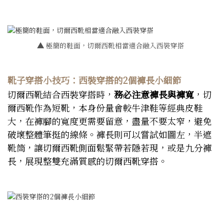
▲
極簡的鞋面，切爾西靴相當適合融入西裝穿搭
靴子穿搭小技巧：西裝穿搭的2個褲長小細節
切爾西靴結合西裝穿搭時，
務必注意褲長與褲寬
，切
爾西靴作為短靴，本身份量會較牛津鞋等經典皮鞋
大，在褲腳的寬度更需要留意，盡量不要太窄，避免
破壞整體筆挺的線條。褲長則可以嘗試如圖左，半遮
靴筒，讓切爾西靴側面鬆緊帶若隱若現，或是九分褲
長，展現整雙充滿質感的切爾西靴穿搭。