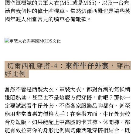
國空軍標誌的美軍大衣(M51或是M65)，以及一台充
滿自我個性的偉士牌機車。當然切爾西靴也是這些英
國年輕人相當常見的騎車必備靴款。
切爾西靴穿搭-4：
來件牛仔外套
，穿出
好比例
當然不管是西裝大衣、軍裝大衣，都對台灣的氣候稍
嫌悶熱些，甚至也不是這麼方便穿搭，對吧？那你一
定要試試看牛仔外套，不僅各家服飾品牌都有，甚至
能用非常實惠的價格入手！在穿搭方面，牛仔外套較
合身短版，如果能配上中高腰的卡其褲、休閒褲，都
能有效拉高你的身形比例與切爾西靴穿搭相結合，既