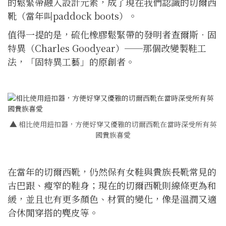
的鬆緊帶融入設計元素，成了現在我們認識的切爾西
靴（當年叫paddock boots）。
值得一提的是，硫化橡膠鬆緊帶的發明者查爾斯．固
特異（Charles Goodyear）──那個改變製鞋工
法，「固特異工藝」的原創者。
▲
相比使用鈕扣器，方便好穿又優雅的切爾西靴在當時深受所有英
國貴族喜愛
在當年的切爾西靴，仍然保有女鞋與貴族長靴常見的
古巴跟、瘦窄的鞋身；現在的切爾西靴則線條更為和
緩，並且也有更多顏色、材質的變化，像是溫潤又適
合休閒穿搭的麂皮等。