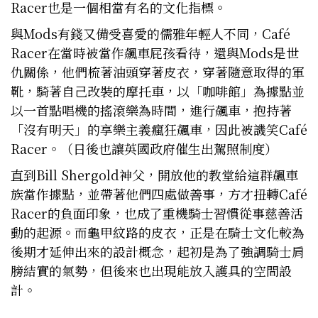
Racer也是一個相當有名的文化指標。
與Mods有錢又備受喜愛的儒雅年輕人不同，Café
Racer在當時被當作飆車屁孩看待，還與Mods是世
仇關係，他們梳著油頭穿著皮衣，穿著隨意取得的軍
靴，騎著自己改裝的摩托車，以「咖啡館」為據點並
以一首點唱機的搖滾樂為時間，進行飆車，抱持著
「沒有明天」的享樂主義瘋狂飆車，因此被譏笑Café
Racer。（日後也讓英國政府催生出駕照制度）
直到Bill Shergold神父，開放他的教堂給這群飆車
族當作據點，並帶著他們四處做善事，方才扭轉Café
Racer的負面印象，也成了重機騎士習慣從事慈善活
動的起源。而龜甲紋路的皮衣，正是在騎士文化較為
後期才延伸出來的設計概念，起初是為了強調騎士肩
膀結實的氣勢，但後來也出現能放入護具的空間設
計。