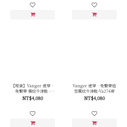
【現貨】Vanger 速穿．
Vanger 速穿．免繫帶造
免繫帶 橫紋牛津鞋 -
型翼紋牛津鞋-Va274褐
Va301黑
NT$4,080
NT$4,080