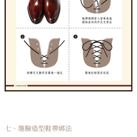
七、趣臉造型鞋帶綁法