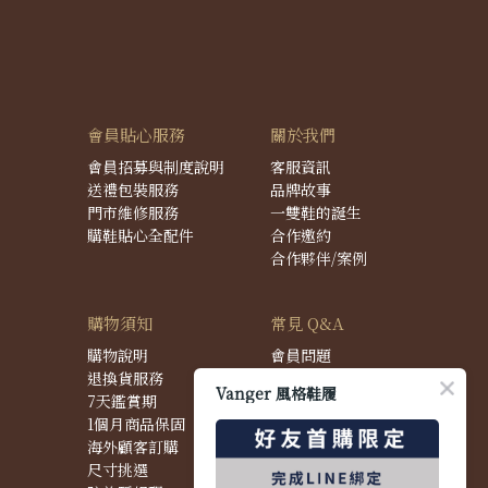
會員貼心服務
關於我們
會員招募與制度說明
客服資訊
送禮包裝服務
品牌故事
門市維修服務
一雙鞋的誕生
購鞋貼心全配件
合作邀約
合作夥伴/案例
購物須知
常見 Q&A
購物說明
會員問題
退換貨服務
購物問題
Vanger 風格鞋履
7天鑑賞期
配送問題
1個月商品保固
退換貨問題
海外顧客訂購
商品問題
尺寸挑選