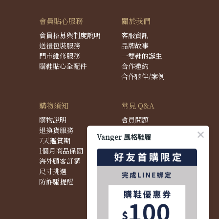
會員貼心服務
關於我們
會員招募與制度說明
客服資訊
送禮包裝服務
品牌故事
門市維修服務
一雙鞋的誕生
購鞋貼心全配件
合作邀約
合作夥伴/案例
購物須知
常見 Q&A
購物說明
會員問題
退換貨服務
購物問題
Vanger 風格鞋履
7天鑑賞期
配送問題
1個月商品保固
退換貨問題
海外顧客訂購
商品問題
尺寸挑選
防詐騙提醒