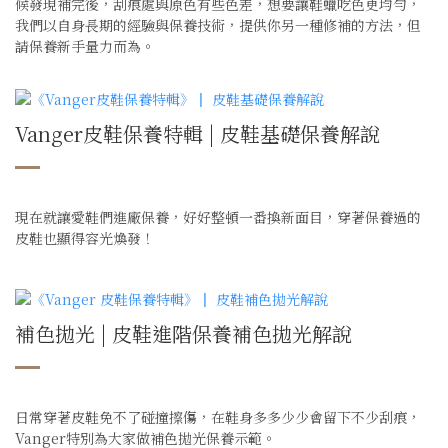
候發現補完後，刮痕處與原色有些色差，想要讓鞋蠟吃色更均勻，
我們以自身長期的經驗與保養技術，提供你另一種修補的方法，但
請保養新手量力而為。
Vanger皮鞋保養特輯 | 皮鞋基礎保養解說
現在就讓愛鞋們進廠保養，好好整頓一番換新面目，穿著保養過的
皮鞋也顯得容光煥發！
補色拋光 | 皮鞋進階保養補色拋光解說
日常穿著皮鞋免不了碰撞擦傷，在鞋身多多少少會留下不少刮痕，
Vanger特別為大家做補色拋光保養示範。