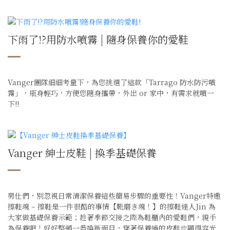
下雨了!?用防水噴霧 | 隨身保養你的愛鞋
Vanger團隊細細考量下，為您挑選了這款「Tarrago 防水防污噴
霧」，瓶身輕巧，方便您隨身攜帶，外出 or 家中，有需求就噴一
下!!
Vanger 紳士皮鞋 | 換季基礎保養
男仕們，別忽視日常清潔保養這些簡易步驟的重要性！Vanger特邀
擦鞋魂 – 擦鞋是一件很酷的事情【靴磨き魂！】的擦鞋達人Jin 為
大家做基礎保養示範；趁著季節交接之際為鞋櫃內的愛鞋們，親手
為保養吧！好好整頓一番換新面目，穿著保養過的皮鞋也顯得容光