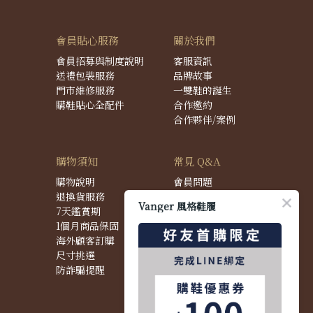
會員貼心服務
關於我們
會員招募與制度說明
客服資訊
送禮包裝服務
品牌故事
門市維修服務
一雙鞋的誕生
購鞋貼心全配件
合作邀約
合作夥伴/案例
購物須知
常見 Q&A
購物說明
會員問題
退換貨服務
購物問題
Vanger 風格鞋履
7天鑑賞期
配送問題
1個月商品保固
退換貨問題
海外顧客訂購
商品問題
尺寸挑選
防詐騙提醒