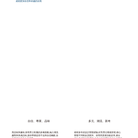
成就更加⾃信和卓越的自我
自信、專業、品味
多元、潮流、新奇
用品味與趣味,探尋男士鞋履的多種面貌,融入潮流
精研多年的設計開發經驗,針對男仕職場穿搭,精心
趨勢與美感品味,讓你帶著從容不迫與自信幽默,自
開發不同鞋款及配件。採用高質感頂級皮革,揉合