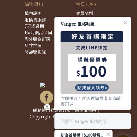
購物須知
常見 Q&A
購物說明
會員問題
退換貨服務
購物問題
Vanger 風格鞋履
7天鑑賞期
配送問題
1個月商品保固
退換貨問題
海外顧客訂購
商品問題
尺寸挑選
防詐騙提醒
立即領取！新客首購禮 $100購鞋
優惠券
網路使用條款&政策
|
隱私權聲明
|
Copyright © 2021 Vanger 風格鞋履
回覆至 Vanger 風格鞋履
新客首購禮 | $100購鞋優惠券