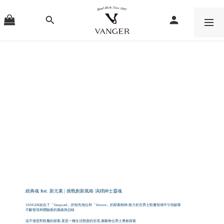
經典魂 feat. 新元素 | 挑戰創新⾵格 演繹紳⼠靈魂
VANGER結合了「Vanguard」的領先地位和「Venture」的探索精神,致⼒於在男⼠鞋履領域中引領顧客
不斷發現和體驗新的風格與品味
這不僅是對鞋履的探索,更是⼀種⽣活態度的呈現,激勵每位男⼠勇敢探索