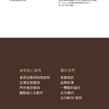
在穿梭於都會生活場景
簡約美感與創新機能,全方位打造屬於您的生活風格。
穿上Vanger ,完美襯托您的專業及品味走出
獨一無二的自信履程
會員貼心服務
關於我們
會員招募與制度說明
客服資訊
送禮包裝服務
品牌故事
門市維修服務
一雙鞋的誕生
購鞋貼心全配件
合作邀約
合作夥伴/案例