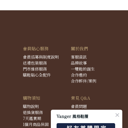
會員貼心服務
關於我們
會員招募與制度說明
客服資訊
送禮包裝服務
品牌故事
門市維修服務
一雙鞋的誕生
購鞋貼心全配件
合作邀約
合作夥伴/案例
購物須知
常見 Q&A
購物說明
會員問題
退換貨服務
購物問題
Vanger 風格鞋履
7天鑑賞期
配送問題
1個月商品保固
退換貨問題