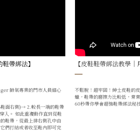
的鞋帶綁法】
【皮鞋鞋帶綁法教學
｜
ger 帥氣專業的門市人員細心
不鬆脫！超牢固！紳士皮鞋的
蠟，鞋帶的磨擦力比較低，常常
60秒帶你學會超強鞋帶綁法秘
鞋面右側)→ 2.較長一端的鞋帶
穿入。 如此重複動作直到從鞋
端的鞋帶，從最上排右側孔中由
將它們打結或者收至鞋內即可完