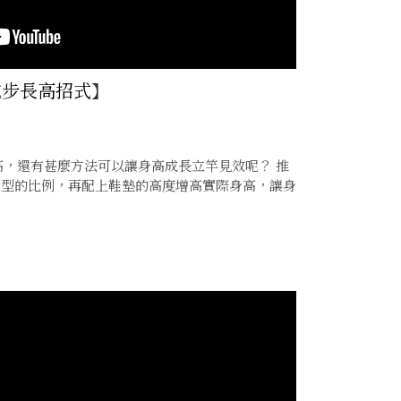
吃步長高招式
】
菇長高，還有甚麼方法可以讓身高成長立竿見效呢？ 推
身型的比例，再配上鞋墊的高度增高實際身高，讓身