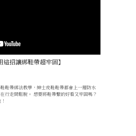
用這招讓綁鞋帶超牢固
】
皮鞋鞋帶綁法教學，紳士皮鞋鞋帶都會上一層防水
在行走間鬆脫。 想要將鞋帶繫的好看又牢固嗎？
技！