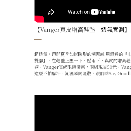
【Vanger真皮增高鞋墊
｜透氣實測
】
超透氣，甩開夏季如影隨形的潮濕感 用濕透的毛
雙腳】，在鞋墊上壓一下、壓兩下，真皮的增高鞋
適，Vanger官網限時優惠，兩組現省50元，Va
這麼不怕腳汗，潮濕瞬間蒸散，跟腳味Say Goodb