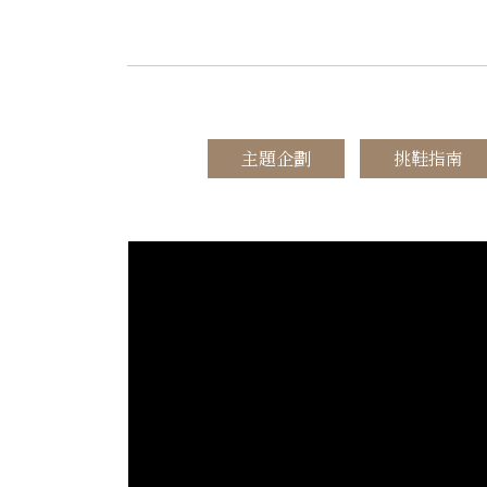
​主題企劃
挑鞋指南