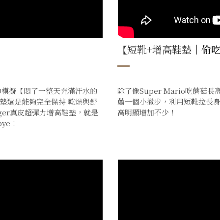
【短靴+增高鞋墊
｜偷
巾模擬【悶了一整天充滿汗水的
除了像Super Mario吃蘑
墊還是能夠完全保持 乾燥與舒
薦一個小撇步，利用短靴拉長
nger真皮超彈力增高鞋墊，就是
高明顯增加不少！
ye！