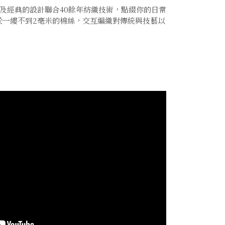
以兼具時尚及經典的設計聯合40餘年紡織技術，點綴你的日常
於一縷不到2毫米的棉絲，交互編織對傳統與技藝以