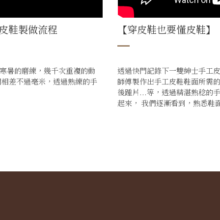
｜皮鞋製做流程
【穿皮鞋也要懂皮鞋】
寒暑的磨練，幾千次重複的動
透過快門記錄下一雙紳士手工皮
間相差不過毫米，透過熟練的手
師傅製作出手工皮鞋鞋面所需
後踵片...等，透過精湛熟稔
起來， 我們逐漸看到，熟悉鞋