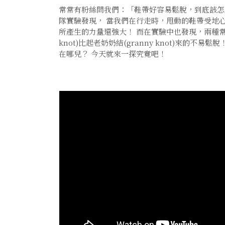
常常有粉絲問我們：「鞋帶好容易鬆脫，到底該怎
隊實驗發現， 當我們在行走時，甩動的鞋帶受地
所產生的力量還強大！ 而在實驗中也發現，兩種常見的
knot)比起老奶奶結(granny knot)來的不
在哪兒？ 今天就來一探究竟吧！