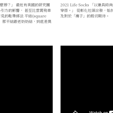
麼辦？」 最近有美國的研究團
2021 Life Socks 「
心引力的影響， 甚至比雲霄飛車
穿搭。」 從彰化社頭出發，始
鞋帶綁法 平結(square
及對於「襪子」的殷切期待。
易鬆脫！ 那平結跟老奶奶結，到底差異