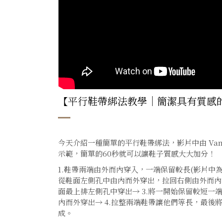
【平行鞋帶綁法教學｜
簡潔具有質感
今天介紹一種簡單的平行鞋帶綁法，影片中由 Van
示範，簡單的60秒就可以讓鞋子質感大大加分！
1.鞋帶兩端由外而內穿入，一端保留較長(影片中為
從鞋面左側孔中由內而外穿出，拉回右側由外而內
面最上排左側孔中穿出→ 3.將一開始保留較短一
內而外穿出→ 4.拉整兩端鞋帶讓他們等長，最後
成。