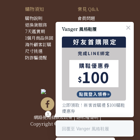
購物須知
常見 Q&A
購物說明
會員問題
退換貨服務
購物問題
Vanger 風格鞋履
7天鑑賞期
配送問題
1個月商品保固
退換貨問題
海外顧客訂購
商品問題
尺寸挑選
防詐騙提醒
立即領取！新客首購禮 $100購鞋
優惠券
網路使用條款&政策
|
隱私權聲明
|
Copyright © 2021 Vanger 風格鞋履
回覆至 Vanger 風格鞋履