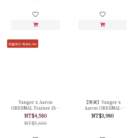
拼接反毛皮)
限量組合 現省$1,080
Vanger x Aaron
【現貨】Vanger x
ORIGINAL Trainer 白色
Aaron ORIGINAL
經典復古休閒鞋 聯名限量
Trainer 白色經典復古休
NT$4,580
NT$3,980
套組 - Ca006皚白色(膠底)
閒鞋 - Ca007皚白色(膠底)
NT$5,660