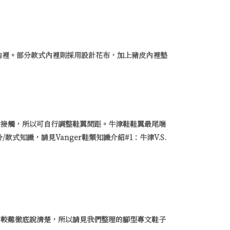
皮內裡。部分款式內裡則採用設計花布，加上豬皮內裡墊
舌接觸，所以可自行調整鞋翼間距。牛津鞋鞋翼最尾端
識，請見Vanger鞋類知識介紹#1：牛津V.S.
字較難徹底說清楚，所以請見我們整理的腳型專文
鞋子