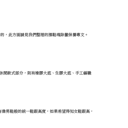
序的，此方面請見我們整理的擦鞋魂除黴保養專文。
路。休閒款式部分，則有橡膠大底、生膠大底、手工編職
較沒有像男鞋般的統一鞋跟高度，如果希望得知女鞋跟高，