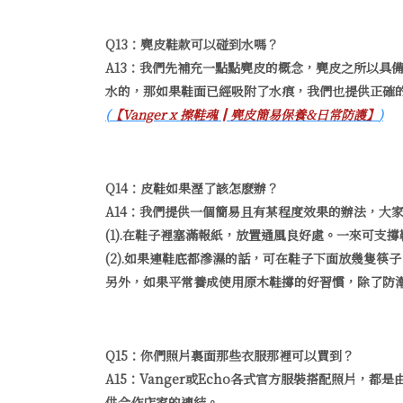
Q13：麂皮鞋款可以碰到水嗎？
A13：我們先補充一點點麂皮的概念，麂皮之所以具
水的，那如果鞋面已經吸附了水痕，我們也提供正確
(
【Vanger x 擦鞋魂║麂皮簡易保養&日常防護】
)
Q14：皮鞋如果溼了該怎麽辦？
A14：我們提供一個簡易且有某程度效果的辦法，大
(1).在鞋子裡塞滿報紙，放置通風良好處。一來可
(2).如果連鞋底都滲濕的話，可在鞋子下面放幾隻筷
另外，如果平常養成使用原木鞋撐的好習慣，除了防
Q15：你們照片裏面那些衣服那裡可以買到？
A15：Vanger或Echo各式官方服裝搭配照片
供合作店家的連結。