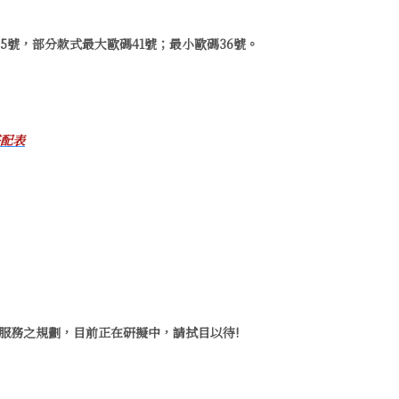
35號，部分款式最大歐碼41號；最小歐碼36號。
配表
項服務之規劃，目前正在研擬中，請拭目以待!