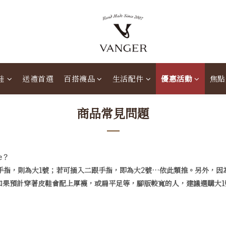
鞋
送禮首選
百搭襪品
生活配件
優惠活動
焦點
商品常見問題
e？
手指，則為大1號；若可插入二跟手指，即為大2號…依此類推。另外，
果預計穿著皮鞋會配上厚襪，或扁平足等，腳版較寬的人，建議選購大1號