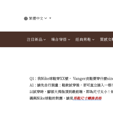
繁體中文
注目新品
場合穿搭
經典男鞋
質感女
Q1：我Nike球鞋穿XX號， Vanger皮鞋要穿什麽siz
A1：請先自行測量：鞋款試穿後，若可直立插入一根
以試穿時，腳部大拇指頂到最前端，即為尺寸太小！如
碼與Nike球鞋的對應，請見
男鞋尺寸轉換表格