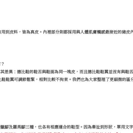
，只要有用到皮料，皆為真皮。內裡部分則都採用與人體肌膚觸感最接近的豬
何？
解其差異：德比鞋的鞋舌與鞋面為同一塊皮，而且德比鞋鞋翼並沒有與鞋
鞋翼可調節鬆緊，相對比較不拘束。我們也為大家整理了更細微的區分/款式知
希臘腳及羅馬腳三種，也各有相應適合的鞋型。因為牽扯到形狀，單用文