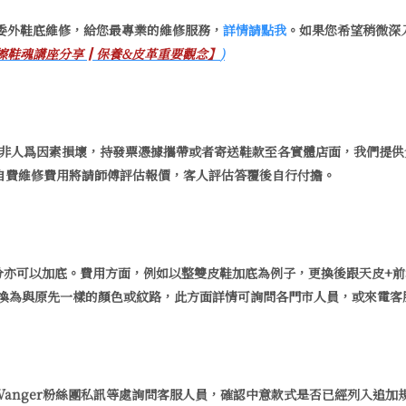
提供委外鞋底維修，給您最專業的維修服務，
詳情請點我
。如果您希望稍微深
 x 擦鞋魂講座分享║保養&皮革重要觀念】
)
個月内，非人爲因素損壞，持發票憑據攜帶或者寄送鞋款至各實體店面，我們
自費維修費用將請師傅評估報價，客人評估答覆後自行付擔。
分亦可以加底。費用方面，例如以整雙皮鞋加底為例子，更換後跟天皮+前掌加底
更換為與原先一樣的顏色或紋路，此方面詳情可詢問各門市人員，或來電客
Vanger粉絲團私訊等處詢問客服人員，確認中意款式是否已經列入追加規