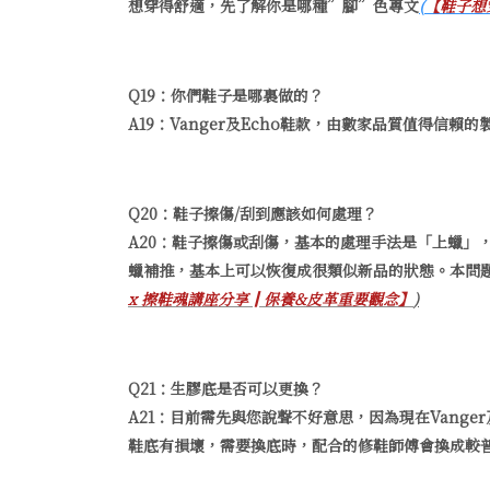
想穿得舒適，先了解你是哪種”腳”色專文
(
【鞋子想
Q19：你們鞋子是哪裏做的？
A19：Vanger及Echo鞋款，由數家品質值得
Q20：鞋子擦傷/刮到應該如何處理？
A20：鞋子擦傷或刮傷，基本的處理手法是「上蠟」
蠟補推，基本上可以恢復成很類似新品的狀態。本問
x 擦鞋魂講座分享║保養&皮革重要觀念】
)
Q21：生膠底是否可以更換？
A21：目前需先與您說聲不好意思，因為現在Vang
鞋底有損壞，需要換底時，配合的修鞋師傅會換成較