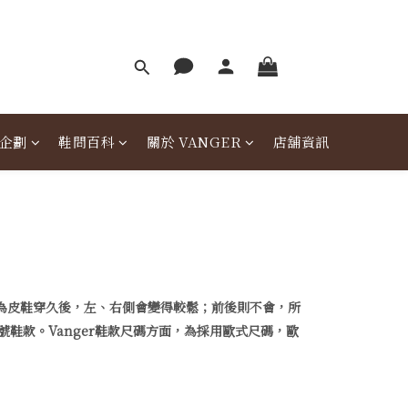
企劃
鞋問百科
關於 VANGER
店舖資訊
因為皮鞋穿久後，左、右側會變得較鬆；前後則不會，所
鞋款。Vanger鞋款尺碼方面，為採用歐式尺碼，歐