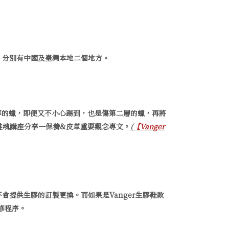
佈，分別有中國及臺灣本地二個地方。
厚的蠟，即便又不小心踢到，也是傷第二層的蠟，再將
鞋魂講座分享—保養&皮革重要觀念專文。
(
【Vanger
不會提供生膠的訂製更換。而如果是Vanger生膠鞋款
修程序。