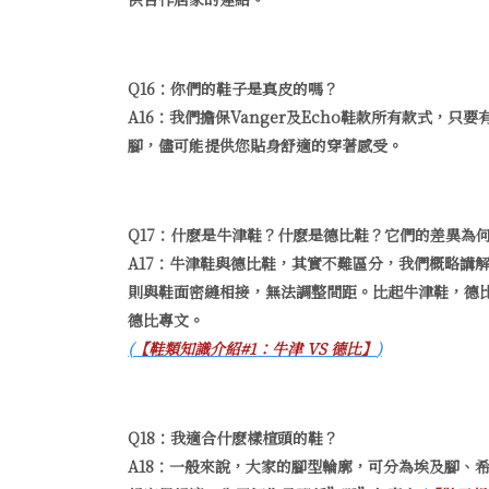
Q16：你們的鞋子是真皮的嗎？
A16：我們擔保Vanger及Echo鞋款所有款式
腳，儘可能提供您貼身舒適的穿著感受。
Q17：什麽是牛津鞋？什麽是德比鞋？它們的差異為
A17：牛津鞋與德比鞋，其實不難區分，我們概略講
則與鞋面密縫相接，無法調整間距。比起牛津鞋，德比鞋
德比專文。
(
【鞋類知識介紹#1：牛津 VS 德比】
)
Q18：我適合什麽樣楦頭的鞋？
A18：一般來說，大家的腳型輪廓，可分為埃及腳、