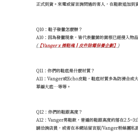
正式到貨。來電或留言詢問過的客人，在鞋款追加到
Q10：鞋子發黴怎麽辦？
A10：因為發黴現象，皆代表黴菌的菌根已經侵入物
(
【Vanger x 擦鞋魂║皮件除霉保養企劃】
)
Q11：你們的鞋底是什麽材質？
A11：Vanger或Echo皮鞋，鞋底材質多為防
草編大底…等等。
Q12：你們的鞋跟高度？
A12：Vanger男鞋款，普遍的鞋跟高度約落在2.
請洽詢店員，或者在本網站留言版/Vanger粉絲團私