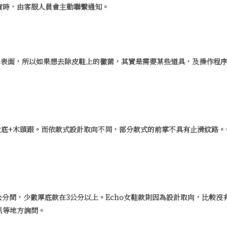
貨時，由客服人員會主動聯繫通知。
品表面，所以如果想去除皮鞋上的黴菌，其實是需要某些道具，及操作程
滑合成大底+木頭跟。而依款式設計取向不同，部分款式的前掌不具有止滑紋
5~3公分間，少數厚底款在3公分以上。Echo女鞋款則因為設計取向，比
訊等地方詢問。