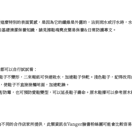
備這麼特別的表面質感，是因為它的纖維是外露的，沾到雨水或汙水時，
的基礎清潔保養知識，請見擦鞋魂麂皮簡易保養&日常防護專文。
家都可以自行試試看：
支撐鞋子不變形，二來報紙可快速吸水，加速鞋子快乾。淺色鞋子，記得改
子，使鞋子不直接接觸地面，加速乾躁。
潮/防霉，也可預防愛鞋變型，可以延長鞋子壽命。原木鞋撐可以參考原木
，都是由不同的合作店家所提供，此類資訊在Vanger臉書粉絲團可能會比