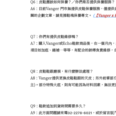
Q6：皮鞋應該如何保養？／你們是否提供保養服務？
A6：目前Vanger 門市無提供皮鞋保養服務，僅
關的企劃文章，請見
擦鞋魂保養專文
。
(
【Vanger
Q7：你們有提供皮鞋維修嗎？
A7：購入Vanger或Echo鞋款商品後，在一
項目如加底、縫補…等等，有配合的師傅負責維修，
Q8：皮鞋鞋跟磨損，有什麽辦法處理？
A8：Vanger提供更換皮鞋鞋跟的天皮；另外前掌部
主)。部分特殊大底，則有可能因為材料因素，無法
Q9：鞋款追加到貨時間需要多久？
A9：此方面問題請來電
，或於留言版/
02-2278-6021