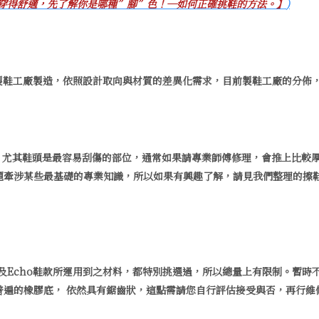
穿得舒適，先了解你是哪種”腳”色！─如何正確挑鞋的方法。】
)
信賴的製鞋工廠製造，依照設計取向與材質的差異化需求，目前製鞋工廠的分
，尤其
鞋頭是最容易刮傷的部位，通常如果請專業師傅修理，會推上比較
題牽涉某些最基礎的專業知識，所以如果有興趣了解，請見我們整理的
擦
er及Echo鞋款所運用到之材料，都特別挑選過，所以總量上有限制。暫時
普遍的橡膠底， 依然具有鋸齒狀，這點需請您自行評估接受與否，再行維