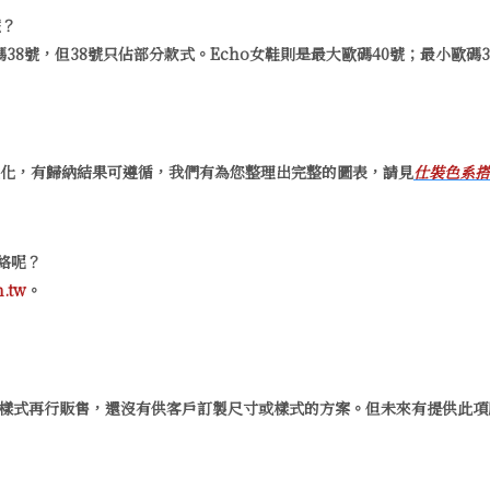
號？
歐碼38號，但38號只佔部分款式。Echo女鞋則是最大歐碼40號；最小歐碼
文化，有歸納結果可遵循，我們有為您整理出完整的圖表，請見
仕裝色系搭
絡呢？
.tw
。
尺寸及樣式再行販售，還沒有供客戶訂製尺寸或樣式的方案。但未來有提供此