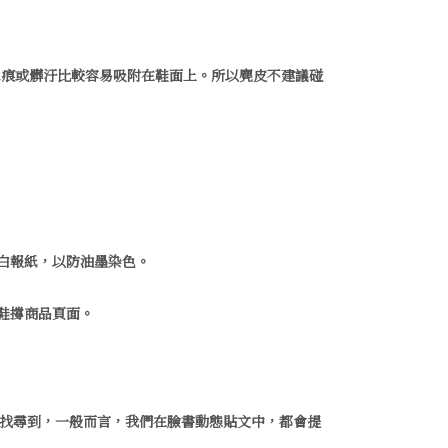
水痕或髒汙比較容易吸附在鞋面上。所以麂皮不建議碰
用白報紙，以防油墨染色。
鞋撐商品頁面。
較容易找尋到，一般而言，我們在臉書動態貼文中，都會提