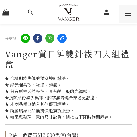
分享到
Vanger質日紳雙針襪四入組禮
盒
★ 台灣即將失傳的獨家雙針織法。
★ 絲光棉柔軟、吸濕、透氣。
★ 保留原棉天然特性，具有絲一般的光澤感。
★抗菌成份減少異味，腳掌無骨縫合穿著更舒適。
★ 本商品恕無納入其他優惠活動。
★ 所屬貼身商品無提供退換貨服務。
★ 如果您發現中意的尺寸缺貨，請按右下即時詢問庫存。
全店，消費滿$12,000免運(台灣)