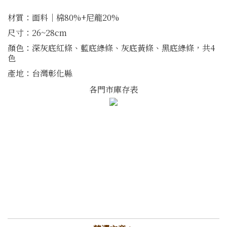
材質：面料│棉80%+尼龍20%
尺寸：26~28cm
顏色：深灰底紅條、藍底綠條、灰底黃條、黑底綠條，共4
色
產地：台灣彰化縣
各門市庫存表