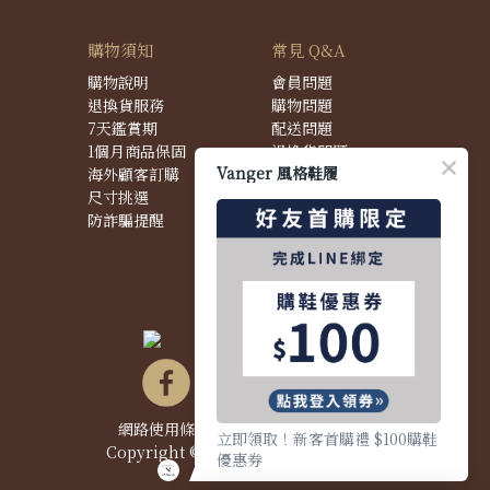
購物須知
常見 Q&A
購物說明
會員問題
退換貨服務
購物問題
7天鑑賞期
配送問題
1個月商品保固
退換貨問題
Vanger 風格鞋履
海外顧客訂購
商品問題
尺寸挑選
防詐騙提醒
網路使用條款&政策
|
隱私權聲明
|
立即領取！新客首購禮 $100購鞋
Copyright © 2021 Vanger 風格鞋履
優惠券