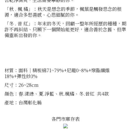
合乾淨清爽，生活需要寧靜的你。
「秋 . 楓 橘」：秋天是想念的季節，楓葉是觸發思念的根
源，適合多愁善感、心思細膩的你。
「冬 . 昔 紅」：年末的冬天，回顧一整年所經歷的種種，期
許不再糾結、只願下一個開始能更好，適合善於念舊、但準
備重新出發的你。
材質：面料│精梳棉71~79%+尼龍0~8%+聚酯纖維
18%+彈性紗3%
尺寸：26~28cm
顏色：春.漾綠、夏.淨藍、秋.楓橘、冬.昔紅 共4款
產地：台灣彰化縣
各門市庫存表