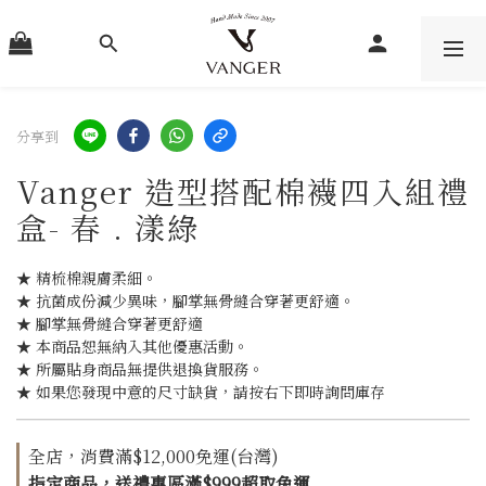
分享到
Vanger 造型搭配棉襪四入組禮
盒- 春 . 漾綠
★ 精梳棉親膚柔細。
★ 抗菌成份減少異味，腳掌無骨縫合穿著更舒適。
★ 腳掌無骨縫合穿著更舒適
★ 本商品恕無納入其他優惠活動。
★ 所屬貼身商品無提供退換貨服務。
★ 如果您發現中意的尺寸缺貨，請按右下即時詢問庫存
全店，消費滿$12,000免運(台灣)
指定商品，送禮專區滿$999超取免運