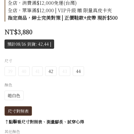
全店，消費滿$12,000免運(台灣)
全店，單筆滿$12,000 | VIP升級 贈 限量真皮卡夾
指定商品，紳士完美對策 | 正價鞋款+皮帶 現折$500
NT$3,880
預計08/16 到貨: 42,44 |
尺寸
39
40
41
42
43
44
顏色
皚白色
尺寸對照表
↑點擊看尺寸對照表、測量腳長、試穿心得
其他顏色