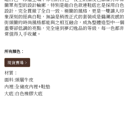
簡單有型的設計輪廓，
特別是皚白色款連鞋底也是採用白色
設計，完全貫徹了全白一致、極簡的風格，更是一雙讓人印
象深刻的經典白鞋，
無論是稍微正式的套裝或是偏潮流感的
街頭簡約時尚風格都能與之相互融合，成為整體造型中一個
重要卻低調的亮點，
完全達到夢幻逸品的等級，每一色都非
常值得入手收藏。
所有顏色：
現貨賣場 >
材質：
面料:頭層牛皮
內裡:全豬皮內裡+鞋墊
大底:白色橡膠大底