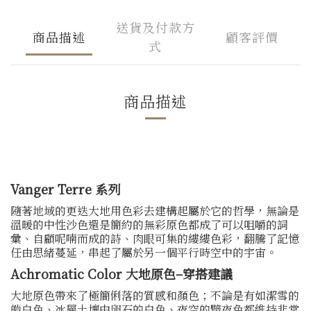
送貨及付款方
商品描述
顧客評價
式
商品描述
Vanger Terre 系列
隨著地域的更迭大地用色彩去建構起屬於它的哲學，無論是
溫暖的中性沙色還是簡約的無彩原色都成了可以咀嚼的詞
彙、
自顧呢喃而成的詩、肉眼可集的縷縷色彩，翻騰了記憶
任由思緒蔓延，串起了屬於另一個平行時空中的宇宙。
Achromatic Color 大地原色–穿搭建議
大地原色帶來了極簡俐落的質感和顏色；不論是有如潔雪的
皚白色、冰層土壤中卵石的白色、夜空的黯夜色都維持非常