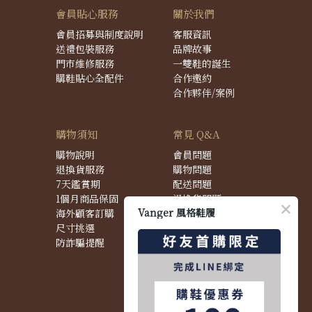
會員貼心服務
關於我們
會員招募與制度說明
客服資訊
送禮包裝服務
品牌故事
門市維修服務
一雙鞋的誕生
購鞋貼心全配件
合作邀約
合作夥伴/案例
購物須知
常見 Q&A
購物說明
會員問題
退換貨服務
購物問題
7天鑑賞期
配送問題
1個月商品保固
退換貨問題
Vanger 風格鞋履
海外顧客訂購
商品問題
尺寸挑選
防詐騙提醒