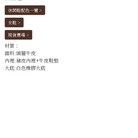
休閒鞋配色一覽 >
女鞋 >
現貨賣場 >
材質：
面料:頭層牛皮
內裡:豬皮內裡+牛皮鞋墊
大底:白色橡膠大底