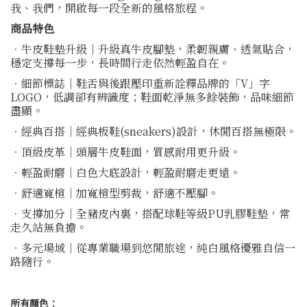
我、我們，開啟每一段全新的風格旅程。
商品特色
．牛皮鞋墊升級｜升級真牛皮腳墊，柔韌親膚、透氣貼合，
穩定支撐每一步，長時間行走依然輕盈自在。
．細節標誌｜鞋舌與後跟壓印重新詮釋品牌的「V」字
LOGO，低調卻有辨識度；鞋面乾淨無多餘裝飾，品味細節
盡顯。
．經典百搭｜經典板鞋(sneakers)設計，休閒百搭無極限。
．頂級皮革｜頭層牛皮鞋面，質感耐用更升級。
．輕盈耐磨｜白色大底設計，輕盈耐磨走更遠。
．舒適寬楦｜加寬楦型剪裁，舒適不壓腳。
．支撐加分｜全豬皮內裏，搭配球鞋等級PU乳膠鞋墊，常
走久站無負擔。
．多元場域｜從專業職場到悠閒旅途，純白風格優雅自信一
路隨行。
所有顏色：