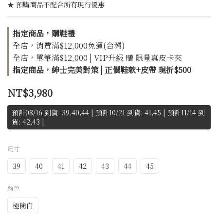
★ 預購商品不配合所有現行優惠
指定商品，購鞋禮
全店，消費滿$12,000免運(台灣)
全店，單筆滿$12,000 | VIP升級 贈 限量真皮卡夾
指定商品，紳士完美對策 | 正價鞋款+皮帶 現折$500
NT$3,980
預計08/16 到貨: 39,40,44 | 預計10/21 到貨: 41,45 | 預計11/14 到
貨: 42,43 |
尺寸
39
40
41
42
43
44
45
顏色
極簡白