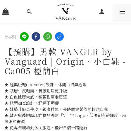
分享到
【預購】男款 VANGER by
Vanguard | Origin．小白鞋 -
Ca005 極簡白
★ 經典版鞋(sneaker)設計，休閒百搭無極限
★ 頭層牛皮鞋面，質感耐用更升級
★ 白色橡膠大底，輕盈耐磨走更遠
★ 楦型加寬設計，舒適不壓腳
★ 鞋墊升級真牛皮，親膚透氣，長時間穿著依然輕盈自在
★ 鞋舌與後跟壓印詮釋品牌的「V」字 Logo，低調卻有辨識度，品
味細節盡顯
★ 從專業職場到休閒旅途，優雅自信一路隨行