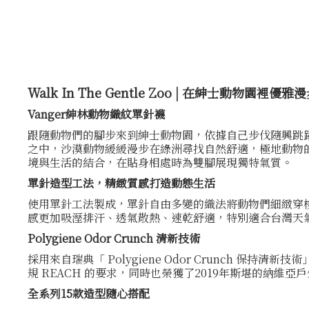
Walk In The Gentle Zoo | 在紳士動物園裡優雅
Vanger紳林動物織紋單針襪
跟隨動物們的腳步來到紳士動物園，依據自己步伐隨興跳
之中，沙漠動物緩緩漫步在綠洲尋找自然舒適，極地動物
境與生活的結合，在貼身相處時為雙腳展現獨特氣質。
單針造型工法，精緻質感打造動態生活
使用單針工法製成，單針自由多變的織法將動物們細緻穿
感更加吸溼排汗、透氣散熱、速乾舒適，特別適合台灣天氣在日
Polygiene Odor Crunch 清新技術
採用來自瑞典「 Polygiene Odor Crunch 保持清新
規 REACH 的要求，同時也榮獲了2019年斯堪的納維亞戶
全系列15款造型隨心搭配