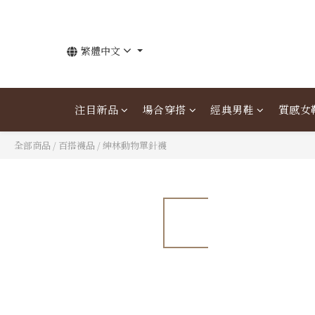
繁體中文
注目新品
場合穿搭
經典男鞋
質感女
全部商品
/
百搭襪品
/
紳林動物單針襪