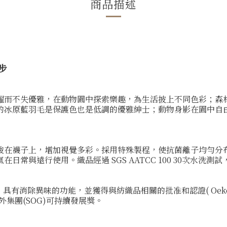
商品描述
漫步
躍而不失優雅，在動物園中探索樂趣，為生活披上不同色彩；森
的冰原藍羽毛是保護色也是低調的優雅紳士；動物身影在園中自
梭在襪子上，增加視覺多彩。採用特殊製程，使抗菌離子均勻分
常與遠行使用。織品經過 SGS AATCC 100 30次水洗測
技術」具有消除異味的功能，並獲得與紡織品相關的批准和認證( Oeko-te
外集團(SOG)可持續發展獎。