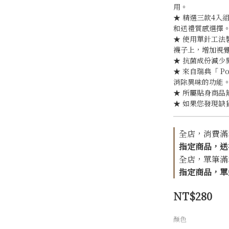
用。
★ 精選三款4入
和送禮質感選擇
★ 使用單針工
襪子上，增加視
★ 抗菌成份減少
★ 來自瑞典「 Po
消除異味的功能
★ 所屬貼身商品
★ 如果您發現缺
全店，消費滿$1
指定商品，送
全店，單筆滿$1
指定商品，單針
NT$280
顏色