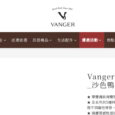
鞋
送禮首選
百搭襪品
生活配件
優惠活動
焦點
Vang
_沙色鴨
★ 單雙襪款兩雙現
★ 全系列共5種
現不同個性穿搭
★ 親膚質感吸