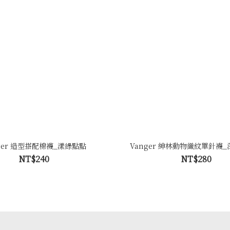
ger 造型搭配棉襪_漾綠點點
Vanger 紳林動物織紋單針襪
NT$240
NT$280