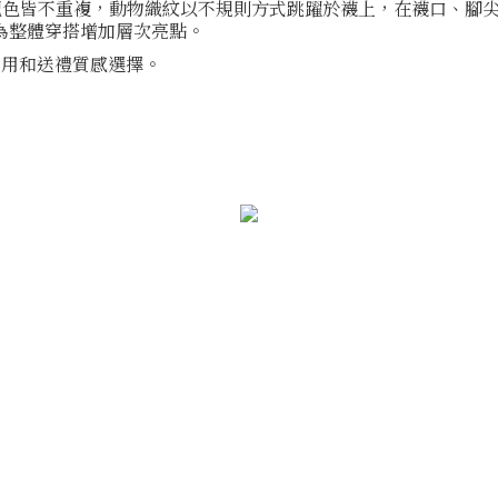
和配色皆不重複，動物織紋以不規則方式跳躍於襪上，在襪口、腳
為整體穿搭增加層次亮點。
自用和送禮質感選擇。