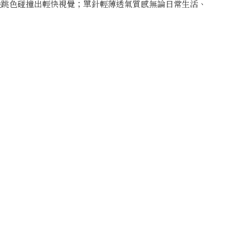
尖跳色碰撞出輕快視覺；單針輕薄透氣質感無論日常生活、