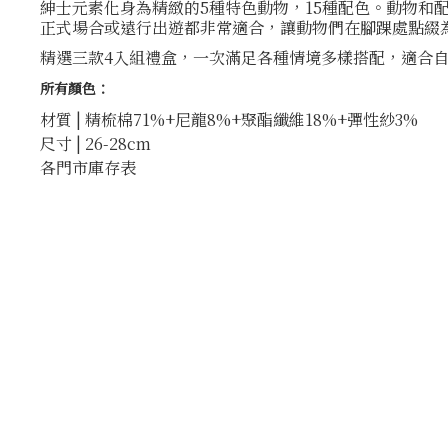
紳士元素化身為精緻的5種特色動物，15種配色。動物
正式場合或遠行出遊都非常適合，讓動物們在腳踝處點綴
精選三款4入組禮盒，一次滿足各種情境多樣搭配，適合
所有顏色：
材質 | 精梳棉71%+尼龍8%+聚酯纖維18%+彈性紗3%
尺寸 | 26-28cm
各門市庫存表