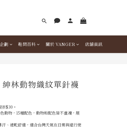
企劃
鞋問百科
關於 VANGER
店舖資訊
er 紳林動物織紋單針襪
折$30。
特色動物，15種配色，動物和配色皆不重複，展
。
溼排汗、速乾舒適，適合台灣天氣在日常與遠行使