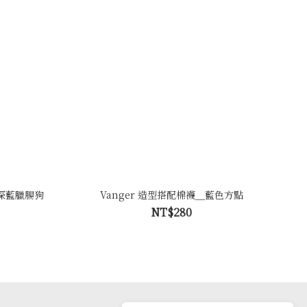
_深藍臘腸狗
Vanger 造型搭配棉襪＿藍色方點
NT$280