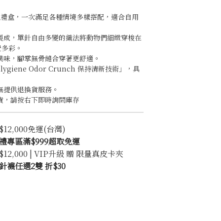
組禮盒，一次滿足各種情境多樣搭配，適合自用
。
法製成，單針自由多變的織法將動物們細緻穿梭在
覺多彩。
異味，腳掌無骨縫合穿著更舒適。
lygiene Odor Crunch 保持清新技術」，具
。
無提供退換貨服務。
貨，請按右下即時詢問庫存
2,000免運(台灣)
禮專區滿$999超取免運
2,000 | VIP升級 贈 限量真皮卡夾
襪任選2雙 折$30