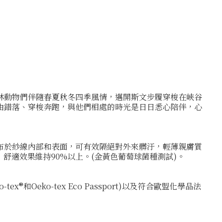
林動物們伴隨春夏秋冬四季風情，邁開斯文步履穿梭在峽谷
由錯落、穿梭奔跑，與他們相處的時光是日日悉心陪伴，心
布於紗線內部和表面，可有效隔絕對外來髒汙，輕薄親膚質
試，舒適效果維持90%以上。(金黃色葡萄球菌種測試)。
x®和Oeko-tex Eco Passport)以及符合歐盟化學品法