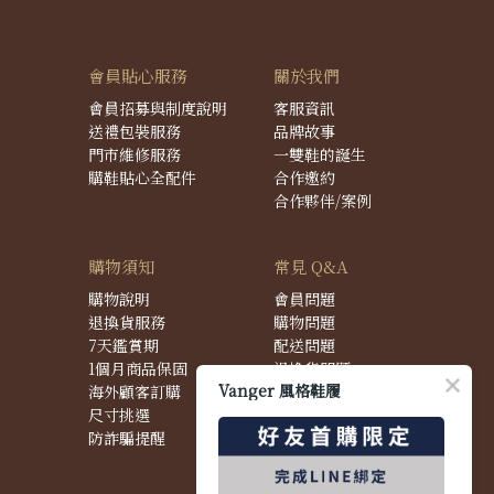
會員貼心服務
關於我們
會員招募與制度說明
客服資訊
送禮包裝服務
品牌故事
門市維修服務
一雙鞋的誕生
購鞋貼心全配件
合作邀約
合作夥伴/案例
購物須知
常見 Q&A
購物說明
會員問題
退換貨服務
購物問題
7天鑑賞期
配送問題
1個月商品保固
退換貨問題
Vanger 風格鞋履
海外顧客訂購
商品問題
尺寸挑選
防詐騙提醒