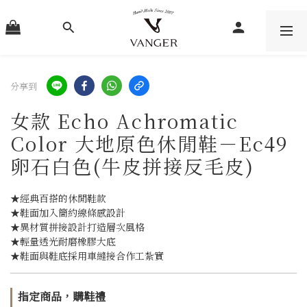
分享到
女款 Echo Achromatic
Color 大地原色休閒鞋－Ec49
卵石白色(牛皮拼接反毛皮)
★經典百搭的休閒鞋款
★鞋面加入簡約線條感設計
★異材質拼接設計打造層次風格
★輕量透光耐磨橡膠大底
★鞋面與鞋底採用車縫接合作工紮實
指定商品，購鞋禮