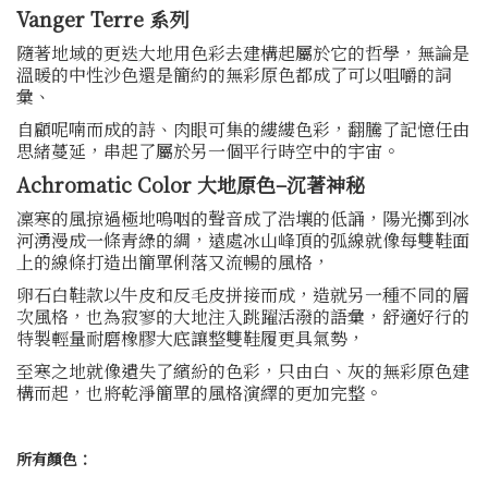
Vanger Terre 系列
隨著地域的更迭大地用色彩去建構起屬於它的哲學，無論是
溫暖的中性沙色還是簡約的無彩原色都成了可以咀嚼的詞
彙、
自顧呢喃而成的詩、肉眼可集的縷縷色彩，翻騰了記憶任由
思緒蔓延，串起了屬於另一個平行時空中的宇宙。
Achromatic Color 大地原色–沉著神秘
凜寒的風掠過極地嗚咽的聲音成了浩壤的低誦，陽光擲到冰
河湧漫成一條青綠的綢，遠處冰山峰頂的弧線就像每雙鞋面
上的線條打造出簡單俐落又流暢的風格，
卵石白鞋款以牛皮和反毛皮拼接而成，造就另一種不同的層
次風格，也為寂寥的大地注入跳躍活潑的語彙，舒適好行的
特製輕量耐磨橡膠大底讓整雙鞋履更具氣勢，
至寒之地就像遺失了繽紛的色彩，只由白、灰的無彩原色建
構而起，也將乾淨簡單的風格演繹的更加完整。
所有顏色：