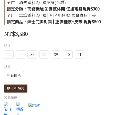
全店，消費滿$12,000免運(台灣)
指定分類，商務機能 X 質感休閒 任選兩雙現折$300
全店，單筆滿$12,000 | VIP升級 贈 限量真皮卡夾
指定商品，紳士完美對策 | 正價鞋款+皮帶 現折$500
NT$3,580
尺寸
35
36
37
38
39
40
41
顏色
卵石白色
尺寸對照表
其他顏色