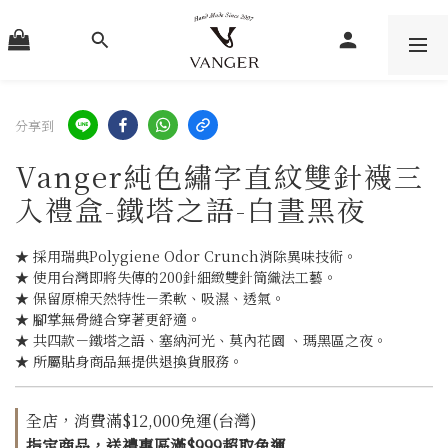
分享到
Vanger純色繡字直紋雙針襪三
入禮盒-鐵塔之語-白晝黑夜
★ 採用瑞典Polygiene Odor Crunch消除異味技術。
★ 使用台灣即將失傳的200針細緻雙針筒織法工藝。
★ 保留原棉天然特性－柔軟、吸濕、透氣。
★ 腳掌無骨縫合穿著更舒適。
★ 共四款－鐵塔之語、塞納河光、莫內花園 、瑪黑區之夜。
★ 所屬貼身商品無提供退換貨服務。
全店，消費滿$12,000免運(台灣)
指定商品，送禮專區滿$999超取免運