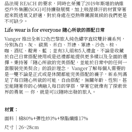
品法規 REACH 的要求，同時也榮獲了2019年斯堪的納維
亞戶外集團(SOG)可持續發展獎，加上吸溼排汗的材質穿著
起來既透氣又舒適，對於身處在亞熱帶潮濕氣候的我們更是
不可缺少。
Life wear is for everyone 隨心所欲的搭配日常
Vanger 推出全新12色巴黎旅人純色繡字直紋雙針襪系列，
分別為白、灰、 碳黑、米白、芥綠、軍綠、沙色、棕、
咖、酒紅、靛青、藍 ；並有3入組和5入禮盒，不論是收藏
於自己日常搭配使用或是送禮都能提供更多樣以及全面的選
擇。秉持著「隨心所欲的完美搭配，並能於日常中的任何一
套服裝完美契合」的設計理念， Vanger了解每個人需要的
是一雙不論是正式或是休閒都能完美搭配的襪子，新系列滿
足了每日隨心所欲的可能，自由搭配，無關年齡、性別，甚
至能隨著你的心情融入每日的穿搭，穿著它就像有了探索世
界的勇氣 — 你，就是可以隨時出發的旅人。
材質：
面料｜棉80%+彈性紗3%+聚酯纖維17%
尺寸｜26~28cm