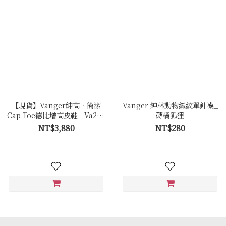
【現貨】Vanger紳高．簡潔
Vanger 紳林動物織紋單針襪_
Cap-Toe德比增高皮鞋 - Va254
磚橘狐狸
黑
NT$3,880
NT$280