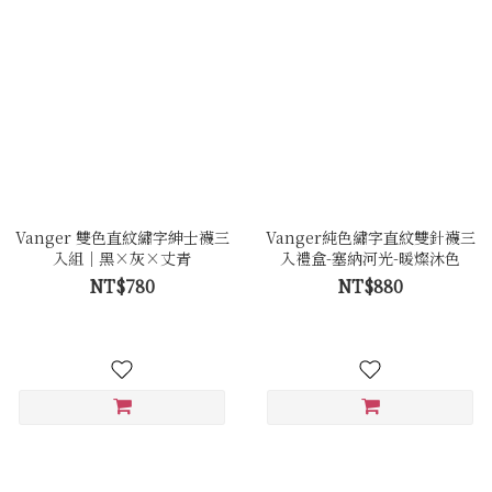
Vanger 雙色直紋繡字紳士襪三
Vanger純色繡字直紋雙針襪三
入組｜黑×灰×丈青
入禮盒-塞納河光-暖燦沐色
NT$780
NT$880