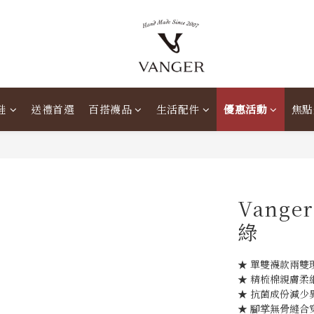
鞋
送禮首選
百搭襪品
生活配件
優惠活動
焦點
Vang
綠
★ 單雙襪款兩雙現
★ 精梳棉親膚柔
★ 抗菌成份減少
★ 腳掌無骨縫合