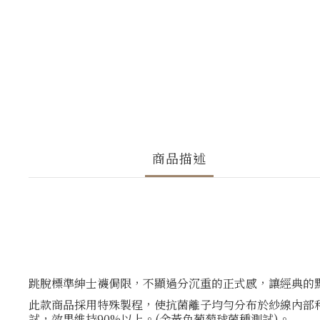
商品描述
跳脫標準紳士襪侷限，不顯過分沉重的正式感，讓經典的
此款商品採用特殊製程，使抗菌離子均勻分布於紗線內部和表面
試，效果維持90%以上。(金黃色葡萄球菌種測試)。