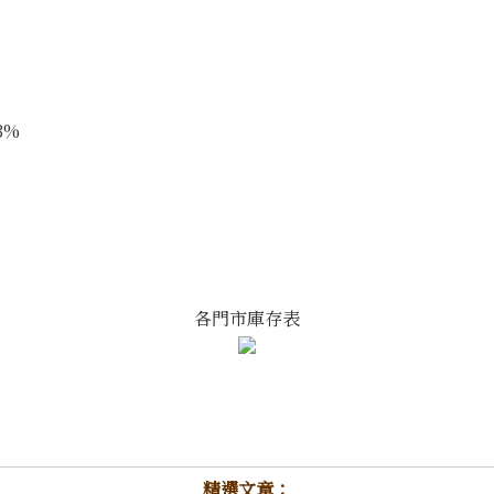
3%
各門市庫存表
精選文章：