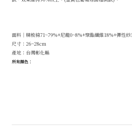
面料│精梳棉71~79%+尼龍0~8%+聚酯纖維18%+彈性紗
尺寸：26~28cm
產地：台灣彰化縣
所有顏色：