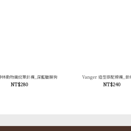
r 紳林動物織紋單針襪_深藍臘腸狗
Vanger 造型搭配棉襪_
NT$280
NT$240