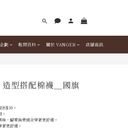
企劃
鞋問百科
關於 VANGER
店舖資訊
er 造型搭配棉襪＿國旗
折$30。
細。
異味，腳掌無骨縫合穿著更舒適。
穿著更舒適。