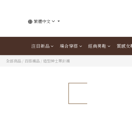
繁體中文
注目新品
場合穿搭
經典男鞋
質感女
全部商品
/
百搭襪品
/
造型紳士單針襪