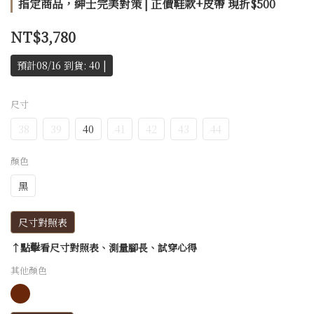
指定商品，紳士完美對策 | 正價鞋款+皮帶 現折$500
NT$3,780
預計08/16 到貨: 40 |
尺寸
38
39
40
41
42
43
44
顏色
黑
尺寸對照表
↑點擊看尺寸對照表、測量腳長、試穿心得
其他顏色