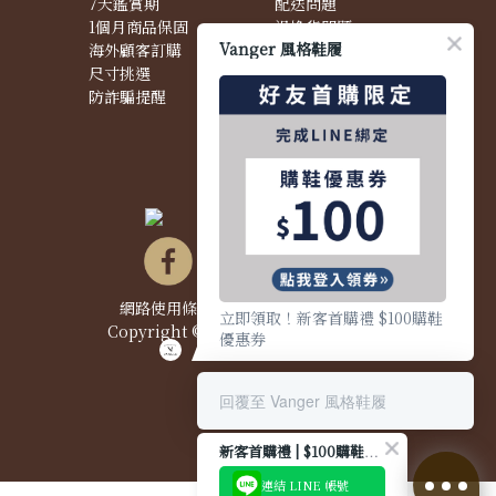
7天鑑賞期
配送問題
1個月商品保固
退換貨問題
Vanger 風格鞋履
海外顧客訂購
商品問題
尺寸挑選
防詐騙提醒
網路使用條款&政策
|
隱私權聲明
|
立即領取！新客首購禮 $100購鞋
Copyright © 2021 Vanger 風格鞋履
優惠券
回覆至 Vanger 風格鞋履
新客首購禮 | $100購鞋優惠券
連結 LINE 帳號