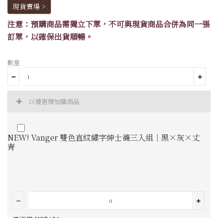
現貨賣場 >
注意：預購商品需獨立下單，不可與現貨商品合併為同一張
訂單，以確保出貨順暢。
數量
以優惠價加購商品
NEW! Vanger 雙色直紋繡字紳士襪三入組｜黑×灰×丈
青