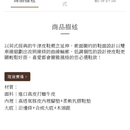
式
商品描述
以英式經典的牛津皮鞋概念延伸，素面簡約的鞋面設計以雙
車線細劃出流俐線條的曲線輪廓，低調個性的設計使皮鞋更
顯輕鬆好搭，喜愛都會簡雅風格的您必選鞋款！
現貨賣場 >
材質：
面料│進口真皮打蠟牛皮
內裡│高透氣豚皮內裡腳墊+柔軟乳膠鞋墊
大底│沿邊條+合成大底+木頭跟