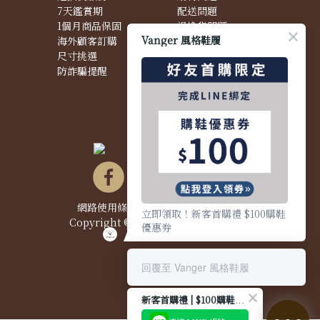
7天鑑賞期
配送問題
1個月商品保固
退換貨問題
Vanger 風格鞋履
海外顧客訂購
商品問題
尺寸挑選
防詐騙提醒
網路使用條款&政策
|
隱私權聲明
|
立即領取！新客首購禮 $100購鞋
Copyright © 2021 Vanger 風格鞋履
優惠券
回覆至 Vanger 風格鞋履
新客首購禮 | $100購鞋優惠券