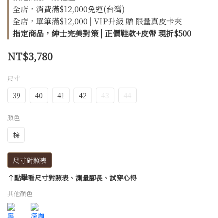
全店，消費滿$12,000免運(台灣)
全店，單筆滿$12,000 | VIP升級 贈 限量真皮卡夾
指定商品，紳士完美對策 | 正價鞋款+皮帶 現折$500
NT$3,780
尺寸
39
40
41
42
43
44
顏色
棕
尺寸對照表
↑點擊看尺寸對照表、測量腳長、試穿心得
其他顏色