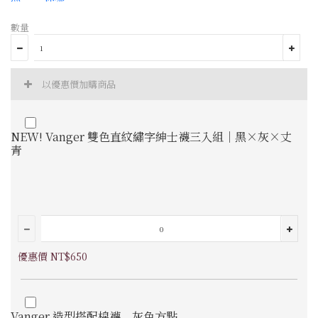
數量
以優惠價加購商品
NEW! Vanger 雙色直紋繡字紳士襪三入組｜黑×灰×丈
青
優惠價 NT$650
Vanger 造型搭配棉襪＿灰色方點