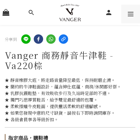
分享到
Vanger 商務靜音牛津鞋 -
Va220棕
★ 靜音橡膠大底，將走路音量降至最低，保持耐磨止滑。
★ 簡約的牛津鞋面設計，蘊含紳仕底蘊，商務/休閒都好搭。
★ 乳膠抗震鞋墊，有效吸收步行及久站時足部的不適。
★ 獨門巧思厚質鞋舌，給予雙足最舒適的包覆。
★ 柔軟擦蠟牛皮鞋面，提供靈活柔軟的舒適腳感。
★ 如果您發現中意的尺寸缺貨，請按右下即時詢問庫存。
★ 各級會員享各等級折扣。
指定商品，購鞋禮