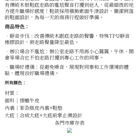
有傳統木根鞋底走路的尷尬聲音打擾到他人，從最細微的地
方提升職場好感度！鞋款採用橫飾素面牛津設計，簡潔俐落
的鞋面設計，為每一天的商務行程做好準備。
商品特色：
．靜音步伐：改善傳統木跟底走路的聲響，特殊TPU靜音
橡膠設計，將走路聲量降至最低。
．辦公場合不尷尬：辦公室走路不用再小心翼翼，午休、開
會等場合也不怕走路打擾到專心工作的同事。
．職場好禮儀：從避免噪音，展現對同事和工作環境的體
貼，體現良好職場禮儀。
所有顏色：
材質：
面料｜擦蠟牛皮
內裏｜苯染豚皮內裏+鞋墊
大底｜合成大底+大底前掌止滑設計
各門市庫存表