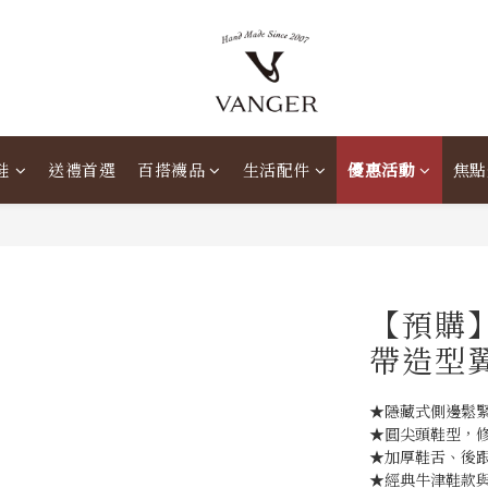
鞋
送禮首選
百搭襪品
生活配件
優惠活動
焦點
【預購】
帶造型翼
★隱藏式側邊鬆
★圓尖頭鞋型，
★加厚鞋舌、後
★經典牛津鞋款