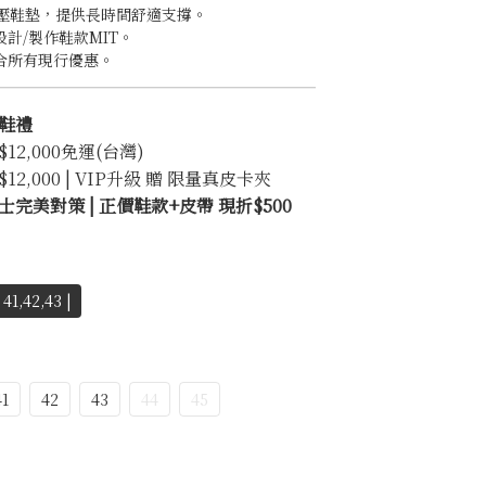
緩壓鞋墊，提供長時間舒適支撐。
設計/製作鞋款MIT。
合所有現行優惠。
鞋禮
2,000免運(台灣)
2,000 | VIP升級 贈 限量真皮卡夾
完美對策 | 正價鞋款+皮帶 現折$500
1,42,43 |
41
42
43
44
45