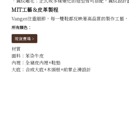
．翼紋雕花：正式或多樣變化的造型皆可搭配，翼紋設計
MIT工藝＆皮革製程
Vanger注重細節，每一雙鞋都反映著高品質的製作工藝
所有顏色：
現貨賣場 >
材質
面料：苯染牛皮
內裡：全豬皮內裡+鞋墊
大底：合成大底+木頭根+前掌止滑設計