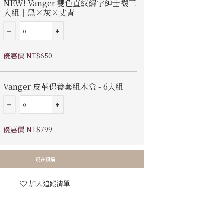
NEW! Vanger 雙色直紋繡字紳士襪三
入組｜黑×灰×丈青
優惠價 NT$650
Vanger 皮革保養套組木盒 - 6入組
優惠價 NT$799
現在預購
加入追蹤清單