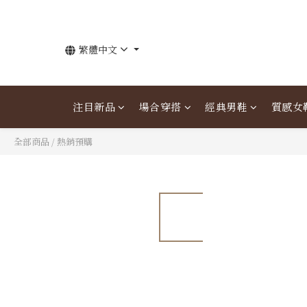
繁體中文
注目新品
場合穿搭
經典男鞋
質感女
全部商品
/
熱銷預購