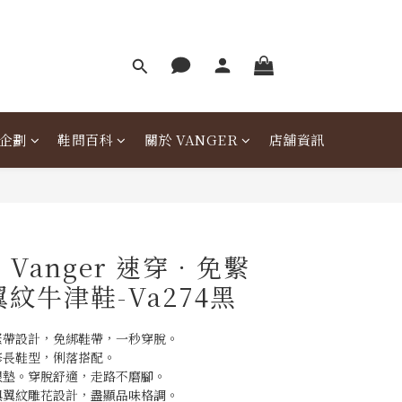
企劃
鞋問百科
關於 VANGER
店舖資訊
Vanger 速穿．免繫
紋牛津鞋-Va274黑
緊帶設計，免綁鞋帶，一秒穿脫。
修長鞋型，俐落搭配。
跟墊。穿脫舒適，走路不磨腳。
與翼紋雕花設計，盡顯品味格調。