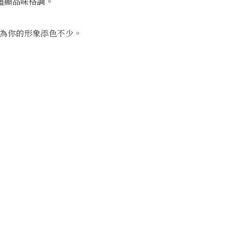
盡顯品味格調。
，為你的形象添色不少。