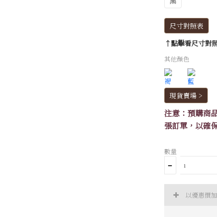
黑
尺寸對照表
↑點擊看尺寸對
其他顏色
現貨賣場 >
注意：預購商
張訂單，以確
數量
以優惠價加