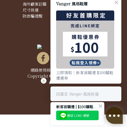
Vanger 風格鞋履
海外顧客訂購
商品問題
尺寸挑選
防詐騙提醒
網路使用條款&政策
|
隱私權聲明
|
立即領取！新客首購禮 $100購鞋
Copyright © 2021 Vanger 風格鞋履
優惠券
回覆至 Vanger 風格鞋履
新客首購禮 | $100購鞋優惠券
連結 LINE 帳號