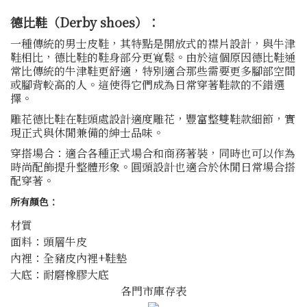
德比鞋（Derby shoes）：
一種傳統的男士皮鞋，其特點是開放式的襟片設計，與牛津
鞋相比，德比鞋的鞋身部分更寬鬆。由於這個原因德比鞋通
常比傳統的牛津鞋更舒適，特別適合那些需要更多腳部空間
或腳背較高的人。這使得它們成為日常穿著鞋款的不錯選
擇。
雕花德比鞋在鞋頭處設計適度雕花，豐富整雙鞋款細節，實
現正式與休閒兼備的紳士品味。
穿搭場合：適合各種正式場合和商務著裝，同時也可以作為
時尚配飾提升整體形象。圓頭設計也適合於休閒日常場合搭
配穿著。
所有顏色：
材質
面料：頭層牛皮
內裡：全豬皮內裡+鞋墊
大底：耐磨橡膠大底
各門市庫存表