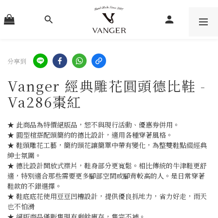
分享到
Vanger 經典雕花圓頭德比鞋 -
Va286棗紅
★ 此商品為特價絕版品，恕不與現行活動、優惠券併用。
★ 圓型楦搭配頭簡約的德比設計，適用各種穿著風格。
★ 鞋頭雕花工藝，簡約頭花讓簡單中帶有變化，為整雙鞋點綴經典
紳士氛圍。
★ 德比設計開放式襟片，鞋身部分更寬鬆。相比傳統的牛津鞋更舒
適，特別適合那些需要更多腳部空間或腳背較高的人。是日常穿著
鞋款的不錯選擇。
★ 鞋底底花使用豆豆凹槽設計，提供優良抓地力，省力好走，雨天
也不怕滑
★ 絕版商品僅販售現有剩餘庫存，售完不補。