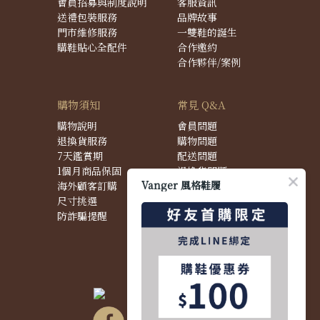
會員招募與制度說明
客服資訊
送禮包裝服務
品牌故事
門市維修服務
一雙鞋的誕生
購鞋貼心全配件
合作邀約
合作夥伴/案例
購物須知
常見 Q&A
購物說明
會員問題
退換貨服務
購物問題
7天鑑賞期
配送問題
1個月商品保固
退換貨問題
Vanger 風格鞋履
海外顧客訂購
商品問題
尺寸挑選
防詐騙提醒