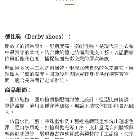
德比鞋（Derby shoes）：
開放式的襟片設計，舒適度高、搭配性強，是現代男士衣櫃
中最實穿的款式。結合傳統德比結構與洗皮工藝，以溫潤線
條與低飽和色度，捕捉鞋面光影交織的層次美感。
鞋面經多次手工水洗與風乾，形成立體自然的色差層次，展
現職人工藝的深度。圓頭設計與略寬鞋身提供舒適穿著空
間，適合長時間行走或辦公。
商品細節：
．圓形鞋楦：圓形楦頭搭配簡約德比設計，造型比例協調、
線條流暢，適用各種穿著風格，無論正裝或休閒都能自然融
入。
．仿舊水洗工藝：特殊重水洗工藝透過轉鼓重水洗出理想色
澤，經自然風乾、打楦與拋光等工序，皮料呈現自然皺褶與
輕微翹起線條，展現復古作舊質感與獨特的手工溫度，使穿