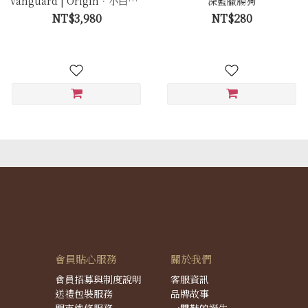
Vanguard | Origin．小白鞋 -
深藍臘腸狗
Ca005 極簡白
NT$3,980
NT$280
會員貼心服務
關於我們
會員招募與制度說明
客服資訊
送禮包裝服務
品牌故事