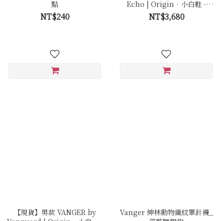
點
Echo | Origin．小白鞋 -
Ec50 極簡白
NT$240
NT$3,680
【現貨】男款 VANGER by
Vanger 紳林動物織紋單針襪_