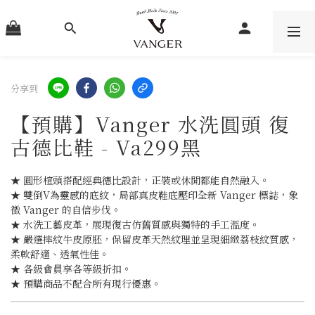
分享到
【預購】Vanger 水洗圓頭 復
古德比鞋 - Va299黑
★ 圓形楦頭搭配經典德比設計，正裝或休閒都能自然融入。
★ 雙倒V為靈感的底紋，局部真皮鞋底壓印全新 Vanger 標誌，象
徵 Vanger 的自信步伐。
★ 水洗工藝皮革，展現復古仿舊質感與獨特的手工溫度。
★ 嚴選摔紋牛皮原胚，保留皮革天然紋理並呈現細緻荔枝紋質感，
柔軟舒適、透氣性佳。
★ 各級會員享各等級折扣。
★ 預購商品不配合所有現行優惠。