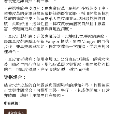
著視覺更顯自然、獨一無二。
．嚴選摔紋牛皮原胚：由專業皮革工廠進行多道製皮工序，
依據皮革的光澤與紋理嚴格篩選優質原胚。採用經物理摔打
製成的摔紋牛皮，保留皮革天然紋理並呈現細緻荔枝紋質
感，柔軟舒適、透氣性佳。摔紋皮表面層次自然且手感豐
富，使鞋面更具立體感與質地溫潤度。
．真皮訂製鞋底：升級專屬設計，以雙倒V為靈感的底紋，
局部真皮鞋底壓印全新 Vanger 標誌，象徵 Vanger 的自信
步伐，兼具美感與功能，穩定支撐每一次前進，從容應對各
種場合。
．真皮寬延邊條：使用高規 0.5 公分真皮延邊條，經過水洗
後自然產生凹凸痕跡，增添皮革層次與質感。側面線條流暢
貼合，包腳度優異，完全服貼足型，穩定而舒適。
穿搭場合：
結合水洗皮革的自然霧感與圓頭鞋楦的親和外型，輕鬆駕馭
正式與休閒場合。可搭配西裝、牛仔、卡其或休閒褲，日常
亦體面，讓紳士風格更自在展現。
所有顏色：
現貨賣場 >