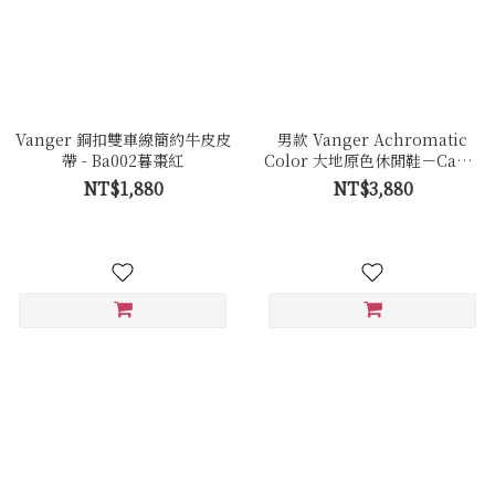
Vanger 銅扣雙車線簡約牛皮皮
男款 Vanger Achromatic
帶 - Ba002暮棗紅
Color 大地原色休閒鞋－Ca001
卵石白色(牛皮拼接反毛皮)
NT$1,880
NT$3,880