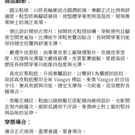
商品細節：
．圓尖鞋楦：以修長輪廓結合圓潤前端，兼顧正式比例與舒
適度。鞋型修飾腳部線條，使整體穿著更俐落挺拔，展現專
業紳士的端正氣場。
．德比設計開放式襟片：採開放式鞋襟結構，穿脫便利且腳
背空間更寬裕。比傳統牛津鞋更靈活貼合，長時間穿著仍能
保持穩定包覆與舒適支撐。
．嚴選牛皮原胚：由專業皮革工廠精選製作，依據皮革密
度、紋理與光澤層次嚴格篩選。皮質緊實細膩，質感高級，
歷經長時間穿著仍能維持挺度與光澤。
．真皮訂製鞋底：升級專屬設計，以雙倒V為靈感的底紋，
局部真皮鞋底壓印全新 Vanger 標誌，象徵 Vanger 的自信
步伐，兼具美感與功能，穩定支撐每一次前進，從容應對各
種場合。
．微雕花橫紋：鞋面以細緻雕花搭配橫向線條設計，光影間
呈現內斂層次。細節低調而不浮誇，象徵紳士對工藝的堅持
與品味的延伸。
穿搭場合：
適合正式商務、重要會議、宴會場合。