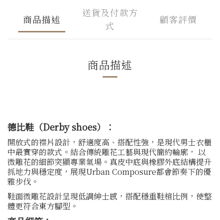
送貨及付款方
商品描述
顧客評價
式
商品描述
德比鞋（Derby shoes）：
開放式的襟片設計，舒適度高、搭配性強，是現代男士衣櫃
中最實穿的款式。結合傳統雕花工藝與現代簡約輪廓， 以
微雕花的細節突顯專業氣場。真皮中底與橡膠外底結構提升
抓地力與穩定度，展現Urban Composure都會節奏下的優
雅步伐。
鞋面微雕花設計呈現低調紳士感，搭配穩重鞋楦比例，使整
體更符合東方腳型。