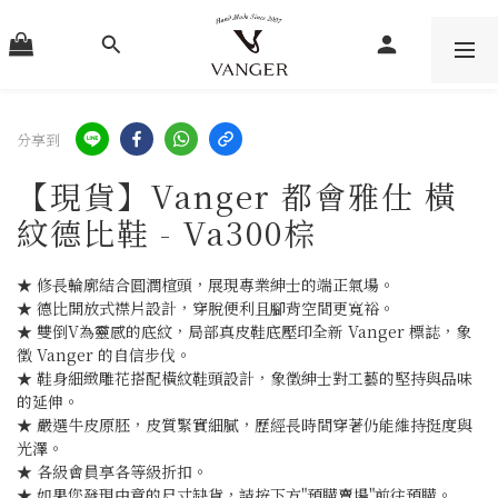
分享到
【現貨】Vanger 都會雅仕 橫
紋德比鞋 - Va300棕
★ 修長輪廓結合圓潤楦頭，展現專業紳士的端正氣場。
★ 德比開放式襟片設計，穿脫便利且腳背空間更寬裕。
★ 雙倒V為靈感的底紋，局部真皮鞋底壓印全新 Vanger 標誌，象
徵 Vanger 的自信步伐。
★ 鞋身細緻雕花搭配橫紋鞋頭設計，象徵紳士對工藝的堅持與品味
的延伸。
★ 嚴選牛皮原胚，皮質緊實細膩，歷經長時間穿著仍能維持挺度與
光澤。
★ 各級會員享各等級折扣。
★ 如果您發現中意的尺寸缺貨，請按下方"預購賣場"前往預購。