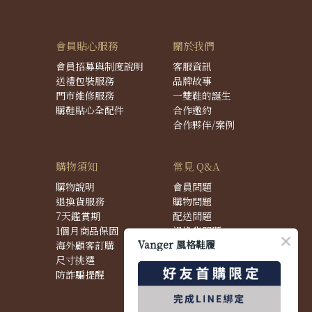
會員貼心服務
關於我們
會員招募與制度說明
客服資訊
送禮包裝服務
品牌故事
門市維修服務
一雙鞋的誕生
購鞋貼心全配件
合作邀約
合作夥伴/案例
購物須知
常見 Q&A
購物說明
會員問題
退換貨服務
購物問題
7天鑑賞期
配送問題
1個月商品保固
退換貨問題
Vanger 風格鞋履
海外顧客訂購
商品問題
尺寸挑選
防詐騙提醒