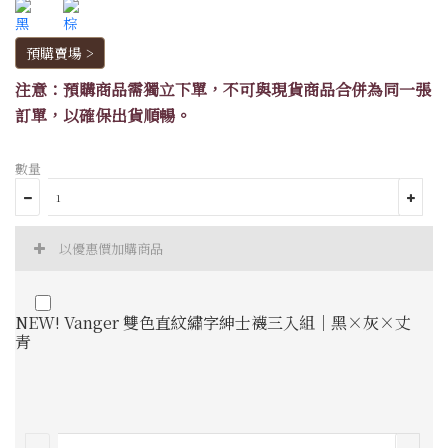
預購賣場 >
注意：預購商品需獨立下單，不可與現貨商品合併為同一張
訂單，以確保出貨順暢。
數量
以優惠價加購商品
NEW! Vanger 雙色直紋繡字紳士襪三入組｜黑×灰×丈
青