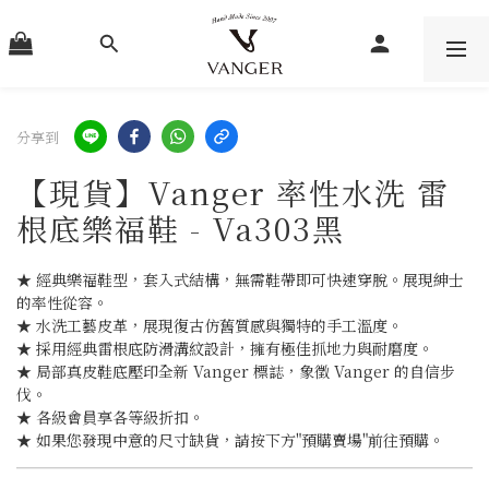
分享到
【現貨】Vanger 率性水洗 雷
根底樂福鞋 - Va303黑
★ 經典樂福鞋型，套入式結構，無需鞋帶即可快速穿脫。展現紳士
的率性從容。
★ 水洗工藝皮革，展現復古仿舊質感與獨特的手工溫度。
★ 採用經典雷根底防滑溝紋設計，擁有極佳抓地力與耐磨度。
★ 局部真皮鞋底壓印全新 Vanger 標誌，象徵 Vanger 的自信步
伐。
★ 各級會員享各等級折扣。
★ 如果您發現中意的尺寸缺貨，請按下方"預購賣場"前往預購。