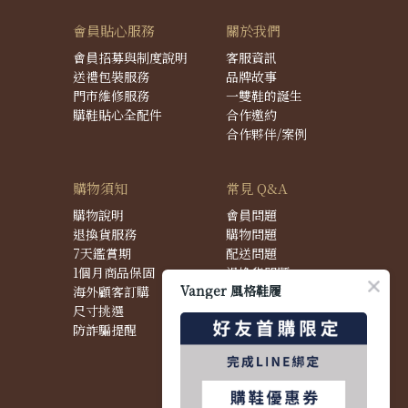
會員貼心服務
關於我們
會員招募與制度說明
客服資訊
送禮包裝服務
品牌故事
門市維修服務
一雙鞋的誕生
購鞋貼心全配件
合作邀約
合作夥伴/案例
購物須知
常見 Q&A
購物說明
會員問題
退換貨服務
購物問題
7天鑑賞期
配送問題
1個月商品保固
退換貨問題
Vanger 風格鞋履
海外顧客訂購
商品問題
尺寸挑選
防詐騙提醒