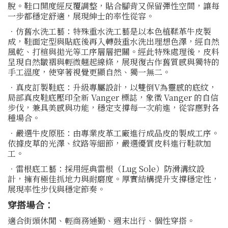
脫。鞋口開度經反覆調整，貼合腳背又保留彈性空間，讓每
一步都穩定舒適，展現紳士的率性從容。
．仿舊水洗工藝：特殊重水洗工藝是以本色植鞣革牛皮製
成，鞋面定型與貼底後再入轉鼓重水洗出理想色澤，經自然
風乾、打楦與拋光等工序層層把關。經此特殊處理後，皮料
呈現自然皺褶與輕微翹起線條，展現復古作舊質感與獨特的
手工溫度，使穿著視覺更顯自然、獨一無二。
．真皮訂製鞋底：升級專屬設計，以雙倒V為靈感的底紋，
局部真皮鞋底壓印全新 Vanger 標誌，象徵 Vanger 的自信
步伐，兼具美感與功能，穩定支撐每一次前進，從容應對各
種場合。
．嚴選牛皮原胚：由專業皮革工廠進行成品皮的製成工序。
依據皮草的光澤、紋路等細節，嚴選優質皮料進行鞋款加
工。
．雷根底工藝：採用經典雷根（Lug Sole）防滑溝紋設
計，擁有極佳抓地力與耐磨度。厚實結構提升支撐穩定性，
展現率性步伐與穩定節奏。
穿搭場合：
適合街頭休閒、輕商務通勤、週末出行、個性穿搭。