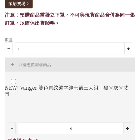
預購賣場 >
注意：預購商品需獨立下單，不可與現貨商品合併為同一張
訂單，以確保出貨順暢。
數量
以優惠價加購商品
NEW! Vanger 雙色直紋繡字紳士襪三入組｜黑×灰×丈
青