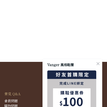
Vanger 風格鞋履
常見 Q&A
會員問題
購物問題