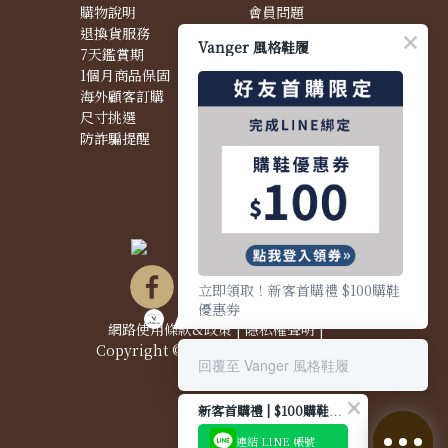
購物說明
會員問題
退換貨服務
購物問題
Vanger 風格鞋履
7天鑑賞期
配送問題
1個月商品保固
退換貨問題
海外顧客訂購
商品問題
尺寸挑選
防詐騙提醒
立即領取！新客首購禮 $100購鞋
優惠券
網路使用條款&政策
|
隱私權聲明
|
Copyright © 2021 Vanger 風格鞋履
回覆至 Vanger 風格鞋履
新客首購禮 | $100購鞋優惠券
連結 LINE 帳號