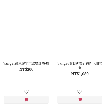
Vanger純色繡字直紋雙針襪-咖
Vanger質日紳雙針襪四入組禮
盒
NT$300
NT$1,080