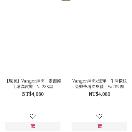
【現貨】Vanger紳高．素面德
Vanger紳高x速穿．牛津橫紋
比增高皮鞋 - Va288黑
免繫帶增高皮鞋 - Va289咖
NT$4,080
NT$4,080