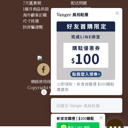
7天鑑賞期
配送問題
1個月商品保固
退換貨問題
Vanger 風格鞋履
海外顧客訂購
商品問題
尺寸挑選
防詐騙提醒
網路使用條款&政策
|
隱私權聲明
|
立即領取！新客首購禮 $100購鞋
Copyright © 2021 Vanger 風格鞋履
優惠券
回覆至 Vanger 風格鞋履
新客首購禮 | $100購鞋優惠券
連結 LINE 帳號