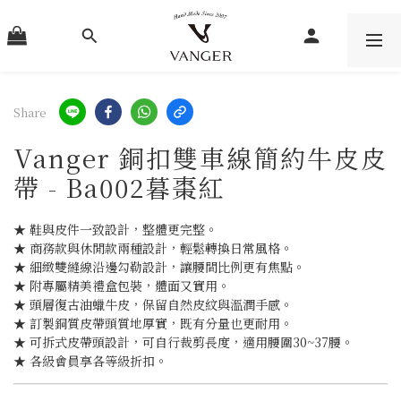
Share
Vanger 銅扣雙車線簡約牛皮皮
帶 - Ba002暮棗紅
★ 鞋與皮件一致設計，整體更完整。
★ 商務款與休閒款兩種設計，輕鬆轉換日常風格。
★ 細緻雙縫線沿邊勾勒設計，讓腰間比例更有焦點。
★ 附專屬精美禮盒包裝，體面又實用。
★ 頭層復古油蠟牛皮，保留自然皮紋與溫潤手感。
★ 訂製銅質皮帶頭質地厚實，既有分量也更耐用。
★ 可拆式皮帶頭設計，可自行裁剪長度，適用腰圍30~37腰。
★ 各級會員享各等級折扣。