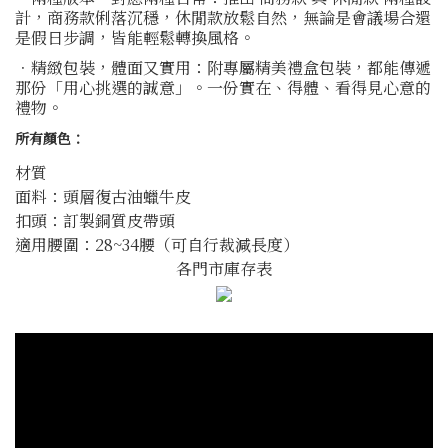
計，商務款俐落沉穩，休閒款放鬆自然，無論是會議場合還
是假日步調，皆能輕鬆轉換風格。
．精緻包裝，體面又實用：附專屬精美禮盒包裝，都能傳遞
那份「用心挑選的誠意」。一份實在、得體、看得見心意的
禮物。
所有顏色：
材質
面料：頭層復古油蠟牛皮
扣頭：訂製銅質皮帶頭
適用腰圍：28~34腰（可自行裁減長度）
各門市庫存表