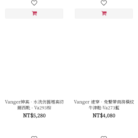
Vanger紳高．水洗仿舊增高切
Vanger 速穿．免繫帶商務橫紋
爾西靴 - Va293棕
牛津鞋-Va273藍
NT$5,280
NT$4,080