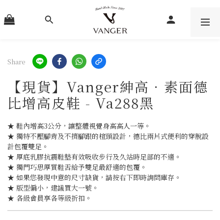
Share
【現貨】Vanger紳高．素面德
比增高皮鞋 - Va288黑
★ 鞋內增高3公分，讓整體視覺身高高人一等。
★ 獨特不壓腳背及不擠腳跟的楦頭設計，德比兩片式便利的穿脫設
計包覆雙足。
★ 厚底乳膠抗震鞋墊有效吸收步行及久站時足部的不適。
★ 獨門巧思厚質鞋舌給予雙足最舒適的包覆。
★ 如果您發現中意的尺寸缺貨，請按右下即時詢問庫存。
★ 版型偏小，建議買大一號。
★ 各級會員享各等級折扣。