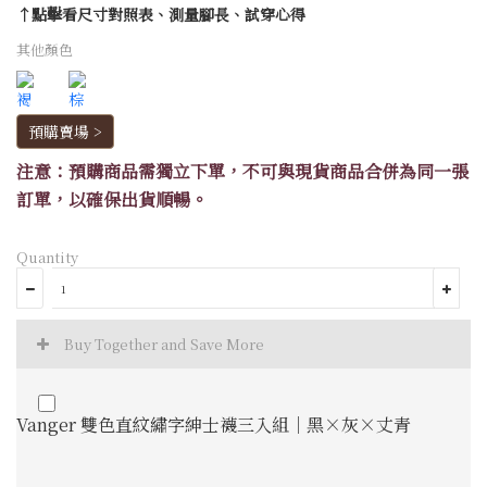
↑點擊看尺寸對照表、測量腳長、試穿心得
其他顏色
預購賣場 >
注意：預購商品需獨立下單，不可與現貨商品合併為同一張
訂單，以確保出貨順暢。
Quantity
Buy Together and Save More
Vanger 雙色直紋繡字紳士襪三入組｜黑×灰×丈青