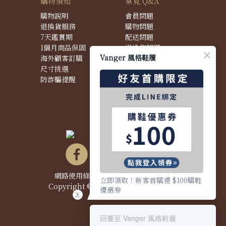
購物須知
常見 Q&A
購物說明
會員問題
退換貨服務
購物問題
7天鑑賞期
配送問題
1個月商品保固
退換貨問題
Vanger 風格鞋履
海外顧客訂購
商品問題
尺寸挑選
防詐騙提醒
網路使用條款&政策
|
隱私權聲明
|
立即領取！新客首購禮 $100購鞋
Copyright © 2021 Vanger 風格鞋履
優惠券
回覆至 Vanger 風格鞋履