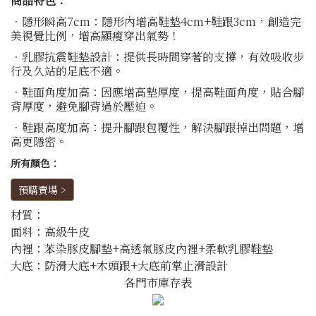
商品特色：
．隱形瞬高7cm：隱形內增高鞋墊4cm+鞋跟3cm，創造完
美視覺比例，增高顯瘦穿出氣勢！
．乳膠抗震鞋墊設計：提供長時間穿著的支撐，有效吸收步
行及久站的足底不適。
．鞋面角度加高：因應增高墊厚度，提高鞋面角度，貼合腳
背厚度，避免腳背過於壓迫。
．鞋跟高度加高：提升腳跟包覆性，解決腳跟掉出問題，增
高更隱密。
所有顏色：
預購賣場 >
材質：
面料：高級牛皮
內裡：苯染豚皮腳墊+高透氣豚皮內裡+柔軟乳膠鞋墊
大底：防滑大底+木頭跟+大底前掌止滑設計
各門市庫存表