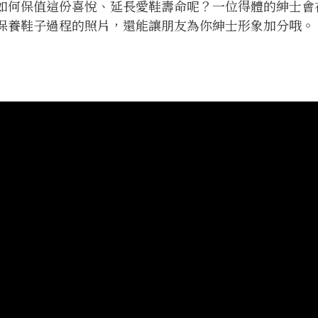
如何保值這份喜悅、延長愛鞋壽命呢？一位得體的紳士會
保養鞋子過程的照片，還能讓朋友為你紳士形象加分哦。