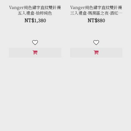
Vanger純色繡字直紋雙針襪
Vanger純色繡字直紋雙針襪
五入禮盒-拾粹純色
三入禮盒-瑪黑區之夜-酒紅琉
光
NT$1,380
NT$880