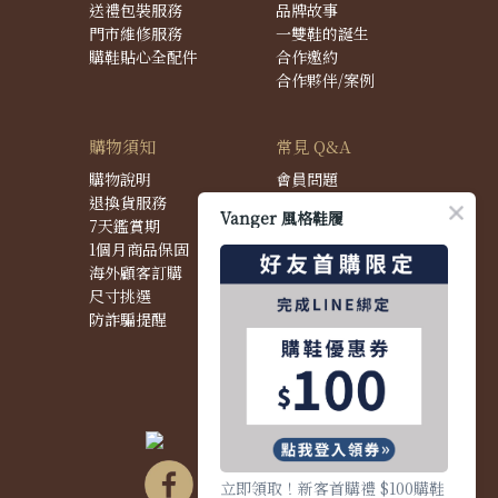
送禮包裝服務
品牌故事
門市維修服務
一雙鞋的誕生
購鞋貼心全配件
合作邀約
合作夥伴/案例
購物須知
常見 Q&A
購物說明
會員問題
退換貨服務
購物問題
Vanger 風格鞋履
7天鑑賞期
配送問題
1個月商品保固
退換貨問題
海外顧客訂購
商品問題
尺寸挑選
防詐騙提醒
立即領取！新客首購禮 $100購鞋