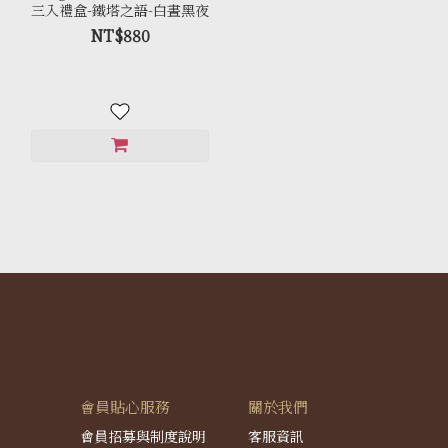
三入禮盒-鐵塔之語-白晝黑夜
NT$880
會員貼心服務
關於我們
會員招募與制度說明
客服資訊