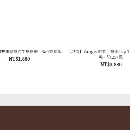
銅扣雙車線簡約牛皮皮帶 - Ba002曜黑
【現貨】Vanger紳高．簡潔Cap-
鞋 - Va254黑
NT$1,880
NT$3,880