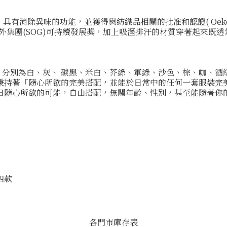
技術」具有消除異味的功能，並獲得與紡織品相關的批准和認證( Oeko-te
維亞戶外集團(SOG)可持續發展獎，加上吸溼排汗的材質穿著起來
系列，分別為白、灰、 碳黑、米白、芥綠、軍綠、沙色、棕、咖、酒
持著「隨心所欲的完美搭配，並能於日常中的任何一套服裝完美契
日隨心所欲的可能，自由搭配，無關年齡、性別，甚至能隨著你
四款
各門市庫存表