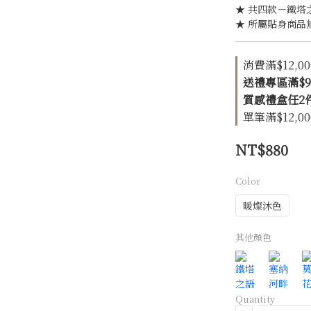
★ 共四款－鐵塔
★ 所屬貼身商品
消費滿$12,00
送禮專區滿$999
質感禮盒任2件 現折
單筆滿$12,00
NT$880
Color
暖燦沐色
其他顏色
Quantity