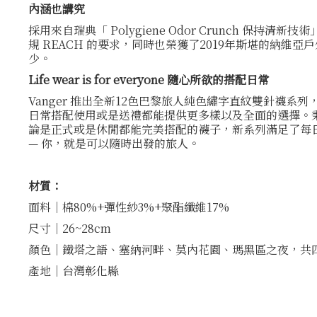
內涵也講究
採用來自瑞典「 Polygiene Odor Crunch 保持清新
規 REACH 的要求，同時也榮獲了2019年斯堪的納
少。
Life wear is for everyone 隨心所欲的搭配日常
Vanger 推出全新12色巴黎旅人純色繡字直紋雙針襪
日常搭配使用或是送禮都能提供更多樣以及全面的選擇。秉
論是正式或是休閒都能完美搭配的襪子，新系列滿足了每
— 你，就是可以隨時出發的旅人。
材質：
面料｜棉80%+彈性紗3%+聚酯纖維17%
尺寸｜26~28cm
顏色｜鐵塔之語、塞納河畔、莫內花園、瑪黑區之夜，共
產地｜台灣彰化縣