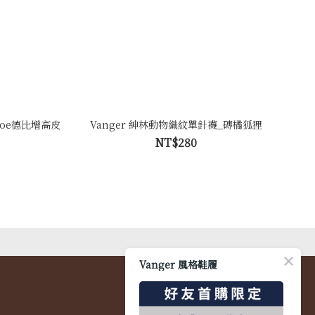
Toe德比增高皮
Vanger 紳林動物織紋單針襪_磚橘狐狸
NT$280
Vanger 風格鞋履