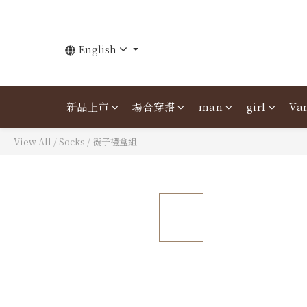
English
新品上市
場合穿搭
man
girl
Van
View All
/
Socks
/
襪子禮盒組