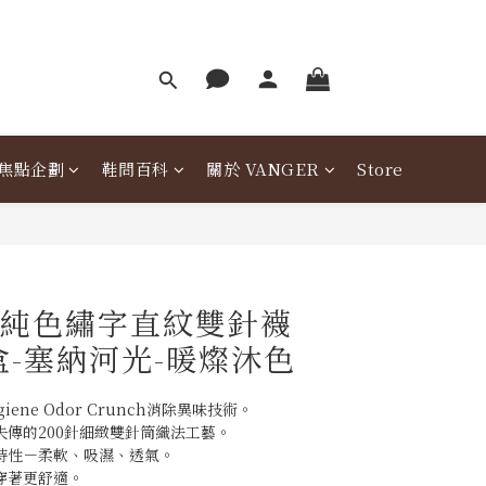
焦點企劃
鞋問百科
關於 VANGER
Store
er純色繡字直紋雙針襪
盒-塞納河光-暖燦沐色
giene Odor Crunch消除異味技術。
失傳的200針細緻雙針筒織法工藝。
特性－柔軟、吸濕、透氣。
穿著更舒適。