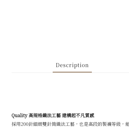
Description
Quality 高規格織法工藝 建構起不凡質感
採用200針細緻雙針筒織法工藝，也是高段的製襪等級