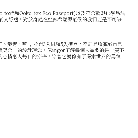
x®和Oeko-tex Eco Passport)以及符合歐盟化學品法
既透氣又舒適，對於身處在亞熱帶潮濕氣候的我們更是不可缺
紅、靛青、藍 ；並有3入組和5入禮盒，不論是收藏於自己
合」的設計理念， Vanger了解每個人需要的是一雙不
的心情融入每日的穿搭，穿著它就像有了探索世界的勇氣