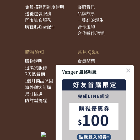
會員招募與制度說明
客服資訊
送禮包裝服務
品牌故事
門市維修服務
一雙鞋的誕生
購鞋貼心全配件
合作邀約
合作夥伴/案例
購物須知
常見 Q&A
購物說明
會員問題
退換貨服務
購物問題
Vanger 風格鞋履
7天鑑賞期
配送問題
1個月商品保固
退換貨問題
海外顧客訂購
商品問題
尺寸挑選
防詐騙提醒