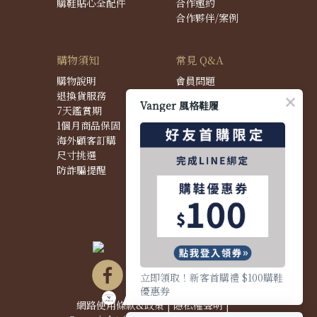
購鞋貼心全配件
合作邀約
合作夥伴/案例
購物須知
常見 Q&A
購物說明
會員問題
退換貨服務
購物問題
Vanger 風格鞋履
7天鑑賞期
配送問題
1個月商品保固
退換貨問題
海外顧客訂購
商品問題
尺寸挑選
防詐騙提醒
立即領取！新客首購禮 $100購鞋
優惠券
網路使用條款&政策
|
隱私權聲明
|