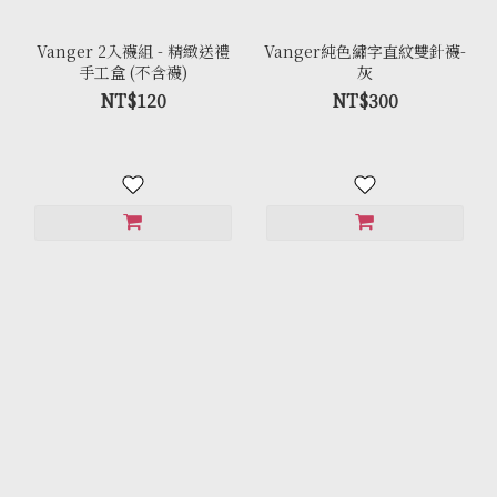
Vanger 2入襪組 - 精緻送禮
Vanger純色繡字直紋雙針襪-
手工盒 (不含襪)
灰
NT$120
NT$300