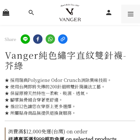
Share
Vanger純色繡字直紋雙針襪-
芥綠
★ 採用瑞典Polygiene Odor Crunch消除異味技術。
★ 使用台灣即將失傳的200針細緻雙針筒織法工藝。
★ 保留原棉天然特性－柔軟、吸濕、透氣。
★ 腳掌無骨縫合穿著更舒適。
★ 推出12色讓您在穿搭上更多選擇。
★ 所屬貼身商品無提供退換貨服務。
消費滿$12,000免運(台灣) on order
送禮專區滿$999超取免運 on selected products