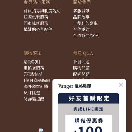
會員貼心服務
關於我們
會員招募與制度說明
客服資訊
送禮包裝服務
品牌故事
門市維修服務
一雙鞋的誕生
購鞋貼心全配件
合作邀約
合作夥伴/案例
購物須知
常見 Q&A
購物說明
會員問題
退換貨服務
購物問題
7天鑑賞期
配送問題
1個月商品保固
退換貨問題
Vanger 風格鞋履
海外顧客訂購
商品問題
尺寸挑選
防詐騙提醒