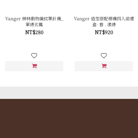
Vanger 紳林動物織紋單針襪_
Vanger 造型搭配棉襪四入組禮
軍綠玄鳳
盒- 春 . 漾綠
NT$280
NT$920