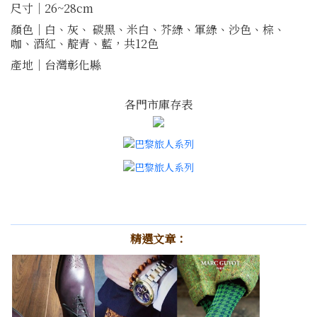
尺寸｜26~28cm
顏色｜白、灰、 碳黑、米白、芥綠、軍綠、沙色、棕、
咖、酒紅、靛青、藍，共12色
產地｜台灣彰化縣
各門市庫存表
精選文章：