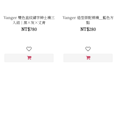
Vanger 雙色直紋繡字紳士襪三
Vanger 造型搭配棉襪＿藍色方
入組｜黑×灰×丈青
點
NT$780
NT$280