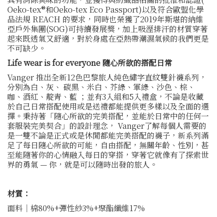
Oeko-tex®和Oeko-tex Eco Passport)以及符合歐盟化學
品法規 REACH 的要求，同時也榮獲了2019年斯堪的納維
亞戶外集團(SOG)可持續發展獎，加上吸溼排汗的材質穿著
起來既透氣又舒適，對於身處在亞熱帶潮濕氣候的我們更是
不可缺少。
Life wear is for everyone 隨心所欲的搭配日常
Vanger 推出全新12色巴黎旅人純色繡字直紋雙針襪系列，
分別為白、灰、 碳黑、米白、芥綠、軍綠、沙色、棕、
咖、酒紅、靛青、藍 ；並有3入組和5入禮盒，不論是收藏
於自己日常搭配使用或是送禮都能提供更多樣以及全面的選
擇。秉持著「隨心所欲的完美搭配，並能於日常中的任何一
套服裝完美契合」的設計理念， Vanger了解每個人需要的
是一雙不論是正式或是休閒都能完美搭配的襪子，新系列滿
足了每日隨心所欲的可能，自由搭配，無關年齡、性別，甚
至能隨著你的心情融入每日的穿搭，穿著它就像有了探索世
界的勇氣 — 你，就是可以隨時出發的旅人。
材質：
面料｜棉80%+彈性紗3%+聚酯纖維17%